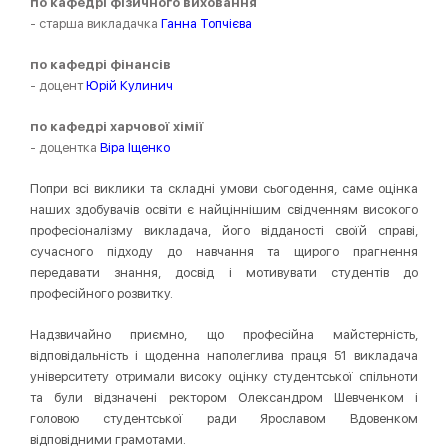
по кафедрі фізичного виховання
- старша викладачка
Ганна Топчієва
по кафедрі фінансів
- доцент
Юрій Кулинич
по кафедрі харчової хімії
- доцентка
Віра Іщенко
Попри всі виклики та складні умови сьогодення, саме оцінка
наших здобувачів освіти є найціннішим свідченням високого
професіоналізму викладача, його відданості своїй справі,
сучасного підходу до навчання та щирого прагнення
передавати знання, досвід і мотивувати студентів до
професійного розвитку.
Надзвичайно приємно, що професійна майстерність,
відповідальність і щоденна наполеглива праця 51 викладача
університету отримали високу оцінку студентської спільноти
та були відзначені ректором Олександром Шевченком і
головою студентської ради Ярославом Вдовенком
відповідними грамотами.