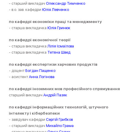
- старший викладач
Олександр Тимченко
- в.о. зав. кафедри
Юлія Левченко
по кафедрі економіки праці та менеджменту
- старша викладачка
Юлія Гринюк
по кафедрі економічної теорії
- старша викладачка
Лілія Ісмаїлова
- старша викладачка
Тетяна Швед
по кафедрі експертизи харчових продуктів
- доцент
Богдан Пащенко
- асистент
Анна Логінова
по кафедрі іноземних мов професійного спрямування
старший викладач
Андрій Пазяк
по кафедрі інформаційних технологій, штучного
інтелекту і кібербезпеки
- завідувач кафедри
Сергій Грибков
- старший викладач
Михайло Грама
- старша викладачка
Ольга Сєдих