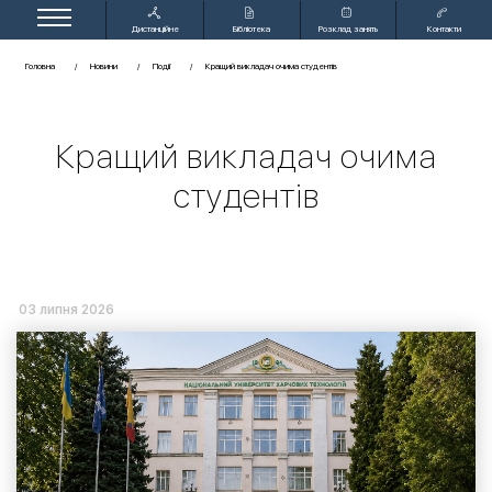
Дистанційне
Бібліотека
Розклад занять
Контакти
навчання
Головна
Новини
Події
Кращий викладач очима студентів
Кращий викладач очима
студентів
03 липня 2026