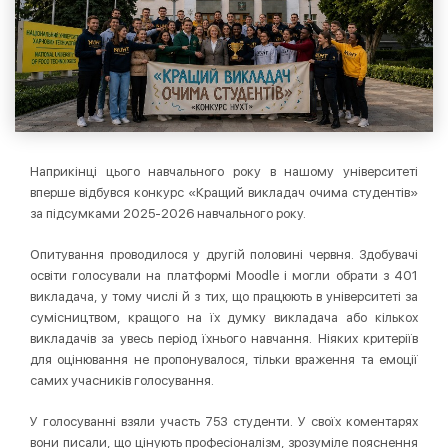
Наприкінці цього навчального року в нашому університеті
вперше відбувся конкурс «Кращий викладач очима студентів»
за підсумками 2025-2026 навчального року.
Опитування проводилося у другій половині червня. Здобувачі
освіти голосували на платформі Moodle і могли обрати з 401
викладача, у тому числі й з тих, що працюють в університеті за
сумісництвом, кращого на їх думку викладача або кількох
викладачів за увесь період їхнього навчання. Ніяких критеріїв
для оцінювання не пропонувалося, тільки враження та емоції
самих учасників голосування.
У голосуванні взяли участь 753 студенти. У своїх коментарях
вони писали, що цінують професіоналізм, зрозуміле пояснення