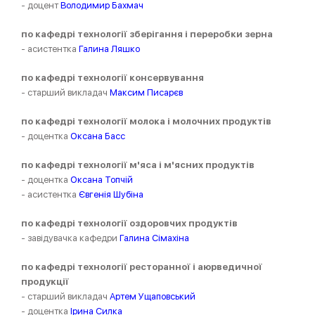
- доцент
Володимир Бахмач
по кафедрі технології зберігання і переробки зерна
- асистентка
Галина Ляшко
по кафедрі технології консервування
- старший викладач
Максим Писарєв
по кафедрі технології молока і молочних продуктів
- доцентка
Оксана Басс
по кафедрі технології м'яса і м'ясних продуктів
- доцентка
Оксана Топчій
- асистентка
Євгенія Шубіна
по кафедрі технології оздоровчих продуктів
- завідувачка кафедри
Галина Сімахіна
по кафедрі технології ресторанної і аюрведичної
продукції
- старший викладач
Артем Ущаповський
- доцентка
Ірина Силка