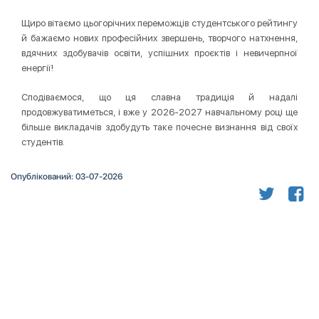
Щиро вітаємо цьогорічних переможців студентського рейтингу
й бажаємо нових професійних звершень, творчого натхнення,
вдячних здобувачів освіти, успішних проєктів і невичерпної
енергії!
Сподіваємося, що ця славна традиція й надалі
продовжуватиметься, і вже у 2026-2027 навчальному році ще
більше викладачів здобудуть таке почесне визнання від своїх
студентів.
Опублікований: 03-07-2026