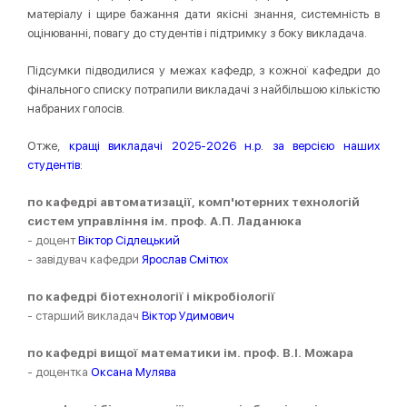
матеріалу і щире бажання дати якісні знання, системність в
оцінюванні, повагу до студентів і підтримку з боку викладача.
Підсумки підводилися у межах кафедр, з кожної кафедри до
фінального списку потрапили викладачі з найбільшою кількістю
набраних голосів.
Отже,
кращі викладачі 2025-2026 н.р. за версією наших
студентів
:
по кафедрі автоматизації, комп'ютерних технологій
систем управління ім. проф. А.П. Ладанюка
- доцент
Віктор Сідлецький
- завідувач кафедри
Ярослав Смітюх
по кафедрі біотехнології і мікробіології
- старший викладач
Віктор Удимович
по кафедрі вищої математики ім. проф. В.І. Можара
- доцентка
Оксана Мулява