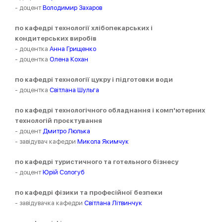
- доцент
Володимир Захаров
по кафедрі технології хлібопекарських і
кондитерських виробів
- доцентка
Анна Грищенко
- доцентка
Олена Кохан
по кафедрі технології цукру і підготовки води
- доцентка
Світлана Шульга
по кафедрі технологічного обладнання і комп'ютерних
технологій проєктування
- доцент
Дмитро Люлька
- завідувач кафедри
Микола Якимчук
по кафедрі туристичного та готельного бізнесу
- доцент
Юрій Сологуб
по кафедрі фізики та професійної безпеки
- завідувачка кафедри
Світлана Літвинчук