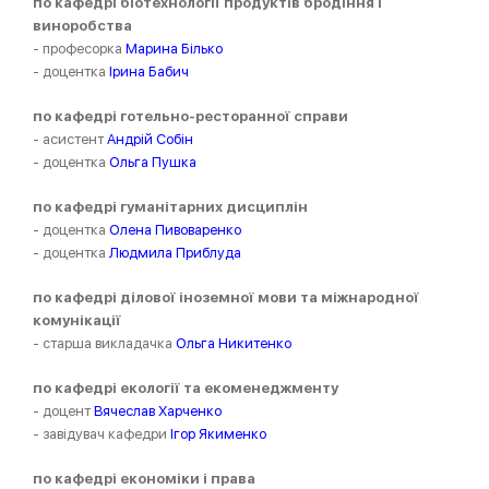
по кафедрі біотехнології продуктів бродіння і
виноробства
- професорка
Марина Білько
- доцентка
Ірина Бабич
по кафедрі готельно-ресторанної справи
- асистент
Андрій Собін
- доцентка
Ольга Пушка
по кафедрі гуманітарних дисциплін
- доцентка
Олена Пивоваренко
- доцентка
Людмила Приблуда
по кафедрі ділової іноземної мови та міжнародної
комунікації
- старша викладачка
Ольга Никитенко
по кафедрі екології та екоменеджменту
- доцент
Вячеслав Харченко
- завідувач кафедри
Ігор Якименко
по кафедрі економіки і права