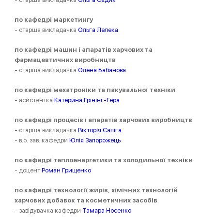
по кафедрі маркетингу
- старша викладачка
Ольга Лелека
по кафедрі машин і апаратів харчових та
фармацевтичних виробництв
- старша викладачка
Олена Бабанова
по кафедрі мехатроніки та пакувальної техніки
- асистентка
Катерина Грінінг-Гера
по кафедрі процесів і апаратів харчових виробництв
- старша викладачка
Вікторія Сапіга
- в.о. зав. кафедри
Юлія Запорожець
по кафедрі теплоенергетики та холодильної техніки
- доцент
Роман Грищенко
по кафедрі технології жирів, хімічних технологій
харчових добавок та косметичних засобів
- завідувачка кафедри
Тамара Носенко