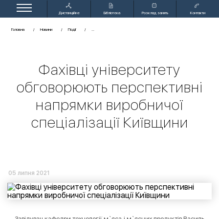
Дистанційне
Бібліотека
Розклад занять
Контакти
навчання
Головна
Новини
Події
Фахівці університету
обговорюють перспективні
напрямки виробничої
спеціалізації Київщини
05 липня 2021
Завідувач кафедри технології м`яса і м`ясних продуктів Василь