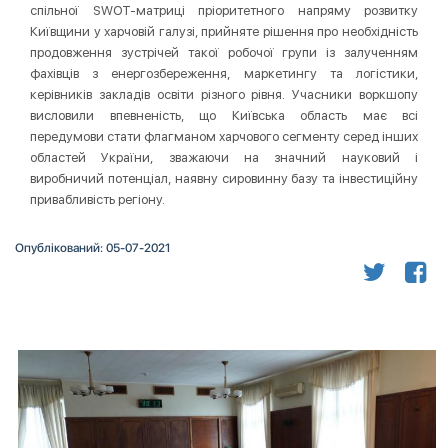
спільної SWOT-матриці пріоритетного напряму розвитку
Київщини у харчовій галузі, прийняте рішення про необхідність
продовження зустрічей такої робочої групи із залученням
фахівців з енергозбереження, маркетингу та логістики,
керівників закладів освіти різного рівня. Учасники воркшопу
висловили впевненість, що Київська область має всі
передумови стати флагманом харчового сегменту серед інших
областей України, зважаючи на значний науковий і
виробничий потенціал, наявну сировинну базу та інвестиційну
привабливість регіону.
Опублікований: 05-07-2021