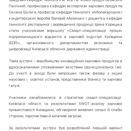
Пасічний, професорка кафедри експертизи харчових продуктів
Оксана Шульга, професор кафедри технології хлібопекарських і
кондитерських виробів Валерій Махинько і доцентка кафедри
технології ресторанної і аюрведичної продукції Ірина Корецька
стали учасниками воркшопу «Смарт-спеціалізація: процес
підприємницького відкриття в харчовій індустрії Київщини
(EDP)», організованого департаментом економіки та
цифровізації Київської обласної державної адміністрації.
Тема зустрічі – виробництво інноваційних харчових продуктів зі
вдосконаленими споживчими якостями (функціональної їжі).
До участі в заході були запрошені також фахівці з інших
наукових і освітніх установ, представники бізнесу та харчової
галузі.
Учасники ознайомилися зі стратегією смарт-спеціалізації
Київської області та результатами SWOT-аналізу харчової
промисловості Київщини, обговорили виявлені сильні й слабкі
сторони, перспективи й можливі загрози.
За результатами зустрічі був розроблений перший варіант