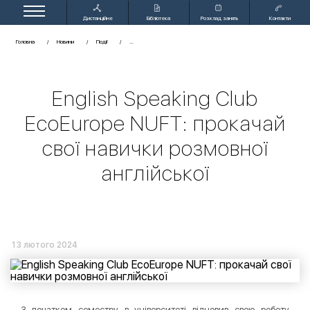
Дистанційне
Бібліотека
Розклад занять
Контакти
навчання
Головна
Новини
Події
English Speaking Club
EcoEurope NUFT: прокачай
свої навички розмовної
англійської
13 лютого 2024
З початком семестру в університеті відновив свою роботу