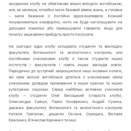
засіданнях клубу не обов’язково вільно володіти англійською,
але, як мінімум, потрібно мати базовий рівень знань, а головне
– мати бажання її постійно вдосконалювати. Кожний
почуватиметься комфортно, ніхто не буде наголошувати на
допущені помилки або примушувати говорити, якщо для
початку зацікавлені прийдуть просто послухати.
На сьогодні ядро клубу складають студенти та викладачі
факультету біотехнології та екологічного контролю, але
постійними учасниками клубу є також студенти інших
інститутів і факультетів і навіть інших закладів освіти.
Періодично до зустрічей запрошуються наші іноземні колеги,
які крім якісної англійської діляться з учасниками своїм
унікальним досвідом проживання в інших країнах та інших
культурних соціумах. Серед найбільш активних учасників
клубу – студенти Олег Висоцький (староста клубу),
Олександра Савчук, Павло Онофрієнко, Андрій Сухина,
деканка факультету біотехнології та екологічного контролю
Наталія Грегірчак, доценти Оксана Скроцька, Вікторія
Красінько, В’ячеслав Харченко та інші.