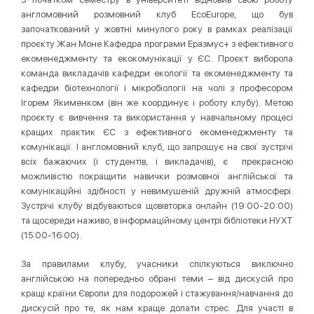
англомовний розмовний клуб EcoEurope, що був
започаткований у жовтні минулого року в рамках реалізації
проєкту Жан Моне Кафедра програми Еразмус+ з ефективного
екоменеджменту та екокомунікації у ЄС. Проєкт виборола
команда викладачів кафедри екології та екоменеджменту та
кафедри біотехнології і мікробіології на чолі з професором
Ігорем Якименком (він же координує і роботу клубу). Метою
проєкту є вивчення та використання у навчальному процесі
кращих практик ЄС з ефективного екоменеджменту та
комунікації. І англомовний клуб, що запрошує на свої зустрічі
всіх бажаючих (і студентів, і викладачів), є прекрасною
можливістю покращити навички розмовної англійської та
комунікаційні здібності у невимушеній дружній атмосфері.
Зустрічі клубу відбуваються щовівторка онлайн (19:00-20:00)
та щосереди наживо, в інформаційному центрі бібліотеки НУХТ
(15:00-16:00).
За правилами клубу, учасники спілкуються виключно
англійською на попередньо обрані теми – від дискусій про
кращі країни Європи для подорожей і стажування/навчання до
дискусій про те, як нам краще долати стрес. Для участі в