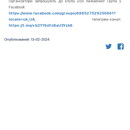
Організатори запрошують до клубу усіх бажаючих! Група у
Facebook:
https://www.facebook.com/groups/486527529255941?
locale=uk_UA
, телеграм-канал:
https://t.me/+b2Y19oYzBaU3Yzk6
.
Опублікований: 13-02-2024