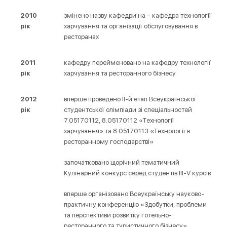
2010
змінено назву кафедри на – кафедра технології
рік
харчування та організації обслуговування в
ресторанах
2011
кафедру перейменовано на кафедру технології
рік
харчування та ресторанного бізнесу
2012
вперше проведено ІІ-й етап Всеукраїнської
рік
студентської олімпіади зі спеціальностей
7.05170112, 8.05170112 «Технології
харчування» та 8.05170113 «Технології в
ресторанному господарстві»
започатковано щорічний тематичний
Кулінарний конкурс серед студентів ІІІ-V курсів
вперше організовано Всеукраїнську науково-
практичну конференцію «Здобутки, проблеми
та перспективи розвитку готельно-
ресторанного та туристичного бізнесу»