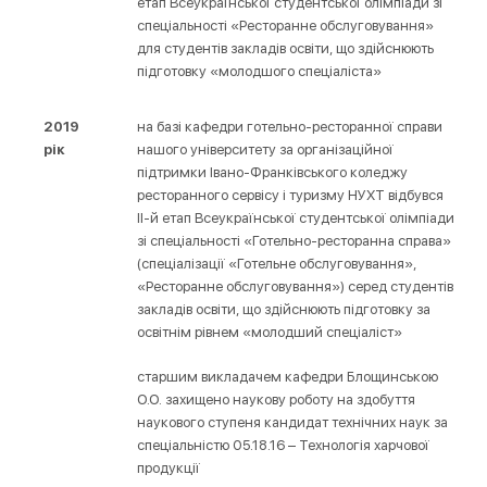
етап Всеукраїнської студентської олімпіади зі
спеціальності «Ресторанне обслуговування»
для студентів закладів освіти, що здійснюють
підготовку «молодшого спеціаліста»
2019
на базі кафедри готельно-ресторанної справи
рік
нашого університету за організаційної
підтримки Івано-Франківського коледжу
ресторанного сервісу і туризму НУХТ відбувся
ІІ-й етап Всеукраїнської студентської олімпіади
зі спеціальності «Готельно-ресторанна справа»
(спеціалізації «Готельне обслуговування»,
«Ресторанне обслуговування») серед студентів
закладів освіти, що здійснюють підготовку за
освітнім рівнем «молодший спеціаліст»
старшим викладачем кафедри Блощинською
О.О. захищено наукову роботу на здобуття
наукового ступеня кандидат технічних наук за
спеціальністю 05.18.16 – Технологія харчової
продукції