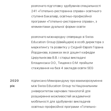
розпочато підготовку здобувачів спеціальності
241 «Готельно-ресторанна справа» освітнього
ступеня Бакалавр, освітньо-професійної
програми «Готельно-ресторанна справа», з
елементами дуальної форми освіти
розпочато міжнародну співпрацю зі Swiss
Education Group (Швейцарія) в особі директора з
маркетингу та розвитку у Східній Європі Горана
Йорданова, в рамках якої доцент кафедри
Цирульнікова В.В. і старші викладачі
Блощинська О.О., Тищенко О.М. пройшли
стажування на базі 4 закладів освіти SEG
2020
підписано Меморандуму про взаєморозуміння
рік
між Swiss Education Group та Національним
університетом харчових технологій для
розширення можливостей академічної
мобільності для здобувачів і викладачів
освітньо-професійної програми «Готельно-