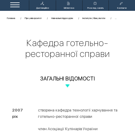
Дистанційне
Бібліотека
Розклад занять
Контакти
навчання
Головна
Про університет
Навчальні підрозділи
Інститути / Факультети
Кафедра готельно-
ресторанної справи
ЗАГАЛЬНІ ВІДОМОСТІ
2007
створена кафедра технології харчування та
рік
готельно-ресторанної справи
член Асоціації Кулінарів України