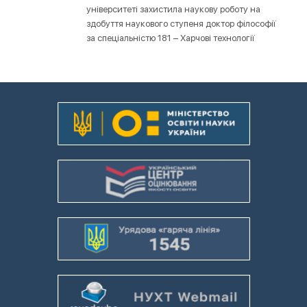
університеті захистила наукову роботу на
здобуття наукового ступеня доктор філософії
за спеціальністю 181 – Харчові технології