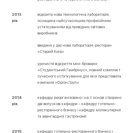
2013
відкрита нова технологічна лабораторія,
рік
оснащена найсучаснішим професійним
устаткуванням від провідних світових
виробників
введена у дію нова лабораторія-ресторан
«Старий Київ»
урочисте відкриття міні-броварні
«Студентський Гамбрінус», повний комплект
сучасного устаткування для якої представила
компанія «Оріон.Груп»
2014
кафедру реорганізовано і на її основі створено
рік
дві випускові кафедри – кафедру готельно-
ресторанного бізнесу і кафедру молекулярної
та авангардної гастрономії
2015
кафедру готельно-ресторанного бізнесу і