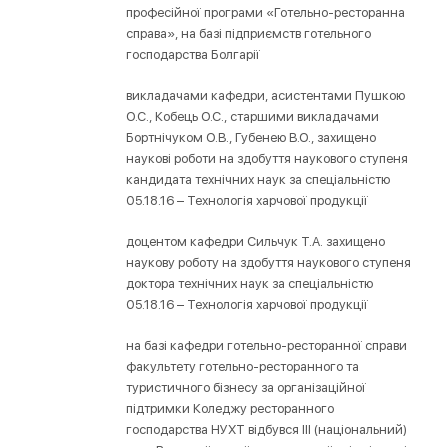
професійної програми «Готельно-ресторанна
справа», на базі підприємств готельного
господарства Болгарії
викладачами кафедри, асистентами Пушкою
О.С., Кобець О.С., старшими викладачами
Бортнічуком О.В., Губенею В.О., захищено
наукові роботи на здобуття наукового ступеня
кандидата технічних наук за спеціальністю
05.18.16 – Технологія харчової продукції
доцентом кафедри Сильчук Т.А. захищено
наукову роботу на здобуття наукового ступеня
доктора технічних наук за спеціальністю
05.18.16 – Технологія харчової продукції
на базі кафедри готельно-ресторанної справи
факультету готельно-ресторанного та
туристичного бізнесу за організаційної
підтримки Коледжу ресторанного
господарства НУХТ відбувся ІІІ (національний)