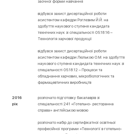
заочної форми навчання
відбувся захист дисертаційної роботи
асистентом кафедри Роглєвим Й.Й. на
здобуття наукового ступеня кандидата
технічних наук зі спеціальності 05.18.16 –
Технологія харчової продукції
відбувся захист дисертаційної роботи
асистентом кафедри Люлькою О.М. на здобуття
наукового ступеня кандидата технічних наук зі
спеціальності 05.18.12 – Процеси та
обладнання харчових, мікробіологічних та
фармацевтичних виробництв
2016
розпочато підготовку бакалаврів зі
рік
спеціальності 241 «Готельно- ресторанна
справа» англійською мовою
розпочато набір до сертифікатної освітньої
професійної програми «Технології в готельно-