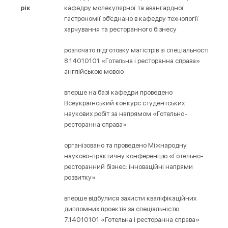
рік
кафедру молекулярної та авангардної
гастрономії об’єднано в кафедру технології
харчування та ресторанного бізнесу
розпочато підготовку магістрів зі спеціальності
8.14010101 «Готельна і ресторанна справа»
англійською мовою
вперше на базі кафедри проведено
Всеукраїнський конкурс студентських
наукових робіт за напрямом «Готельно-
ресторанна справа»
організовано та проведено Міжнародну
науково-практичну конференцію «Готельно-
ресторанний бізнес: інноваційні напрями
розвитку»
вперше відбулися захисти кваліфікаційних
дипломних проектів за спеціальністю
7.14010101 «Готельна і ресторанна справа»