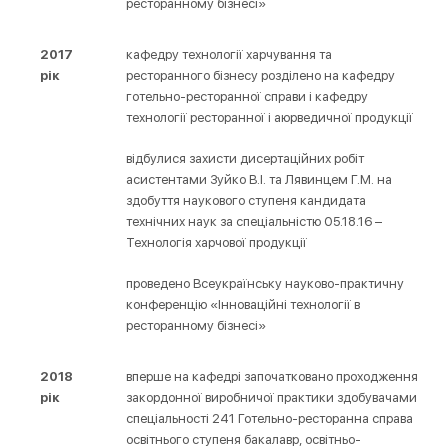
ресторанному бізнесі»
2017
кафедру технології харчування та
рік
ресторанного бізнесу розділено на кафедру
готельно-ресторанної справи і кафедру
технології ресторанної і аюрведичної продукції
відбулися захисти дисертаційних робіт
асистентами Зуйко В.І. та Лявинцем Г.М. на
здобуття наукового ступеня кандидата
технічних наук за спеціальністю 05.18.16 –
Технологія харчової продукції
проведено Всеукраїнську науково-практичну
конференцію «Інноваційні технології в
ресторанному бізнесі»
2018
вперше на кафедрі започатковано проходження
рік
закордонної виробничої практики здобувачами
спеціальності 241 Готельно-ресторанна справа
освітнього ступеня бакалавр, освітньо-