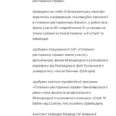
ресторанна справа»
проведено он-лайн ІХ Всеукраїнську науково-
практичну конференцію «Інноваційні технології
в готельно-ресторанному бізнесі», у роботі якої
брали участь 60 співробітників 31 установи не
тільки з різних куточків України, а й з Італії та
Швейцарії
здобувачі спеціальності 241 «Готельно-
ресторанна справа» взяли участь у
віртуальному фіналі Міжнародного кулінарного
марафону від Разградської філії Русенського
університету «Ангел Кънчев» (Болгарія)
здобувач освітньо-професійної програми
«Готельно-ресторанна справа» бакалаврського
рівня стала фіналісткою віртуального
Міжнародного кулінарного конкурсу «Cook ‘N’
Battle» від Culinary Arts Academy (Швейцарія)
асистент кафедри Медвідь І.М. вперше в