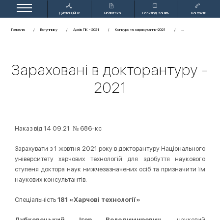
Дистанційне
Бібліотека
Розклад занять
Контакти
навчання
Головна
Вступнику
Архів ПК - 2021
Конкурс та зарахування-2021
Зараховані в докторантуру -
2021
Наказ від 14 09.21 № 686-кс
Зарахувати з 1 жовтня 2021 року в докторантуру Національного
університету харчових технологій для здобуття наукового
ступеня доктора наук нижчезазначених осіб та призначити їм
наукових консультантів:
Спеціальність
181 «Харчові технології»
Дубковецький Ігор Володимирович
, науковий