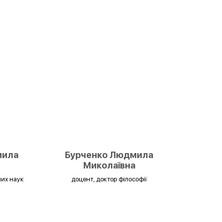
мила
Бурченко Людмила
Миколаївна
них наук
доцент, доктор філософії