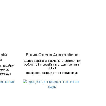
рій
Білик Олена Анатоліївна
ч
Відповідальна за навчально-методичну
роботу та інноваційні методи навчання
єнтаційну
ННІХТ
іотекою
професор, кандидат технічних наук
них наук