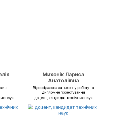
алія
Михонік Лариса
Анатоліївна
зки з
Відповідальна за виховну роботу та
дипломне проектування
них наук
доцент, кандидат технічних наук