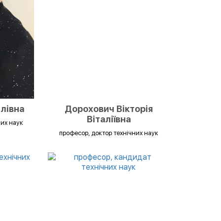
илівна
Дорохович Вікторія
Віталіївна
них наук
професор, доктор технічних наук