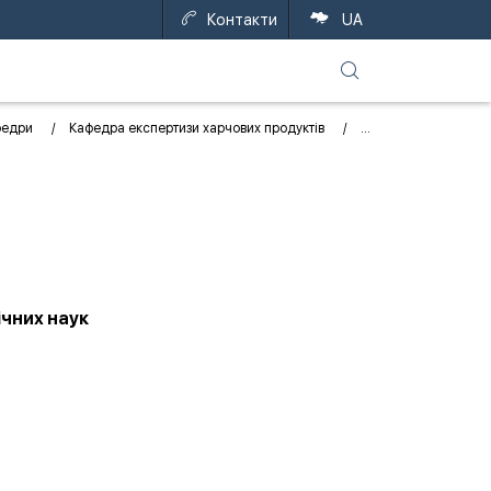
Контакти
EN
UA
федри
Кафедра експертизи харчових продуктів
ічних наук