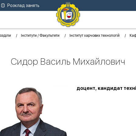
Розклад занять
озділи
Інститути / Факультети
Інститут харчових технологій
Ка
Сидор Василь Михайлович
доцент, кандидат техн