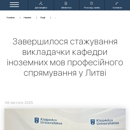
Дистанційне
Бібліотека
Розклад занять
Контакти
навчання
Головна
Новини
Події
Завершилося стажування
викладачки кафедри
іноземних мов професійного
спрямування у Литві
06 лютого 2025