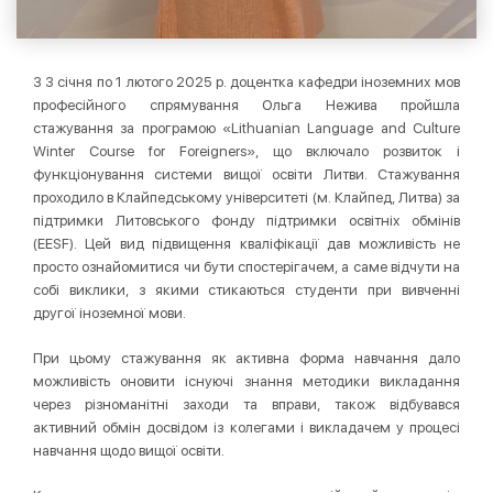
З 3 січня по 1 лютого 2025 р. доцентка кафедри іноземних мов
професійного спрямування Ольга Нежива пройшла
стажування за програмою «Lithuanian Language and Culture
Winter Course for Foreigners», що включало розвиток і
функціонування системи вищої освіти Литви. Стажування
проходило в Клайпедському університеті (м. Клайпед, Литва) за
підтримки Литовського фонду підтримки освітніх обмінів
(EESF). Цей вид підвищення кваліфікації дав можливість не
просто ознайомитися чи бути спостерігачем, а саме відчути на
собі виклики, з якими стикаються студенти при вивченні
другої іноземної мови.
При цьому стажування як активна форма навчання дало
можливість оновити існуючі знання методики викладання
через різноманітні заходи та вправи, також відбувався
активний обмін досвідом із колегами і викладачем у процесі
навчання щодо вищої освіти.