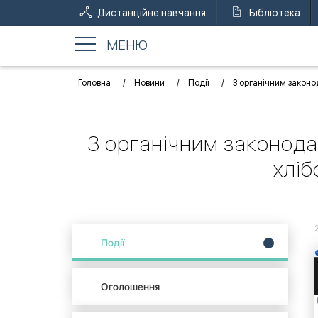
Дистанційне навчання
Бібліотека
МЕНЮ
Головна
Новини
Події
З органічним законо
З органічним законода
хліб
Події
Оголошення