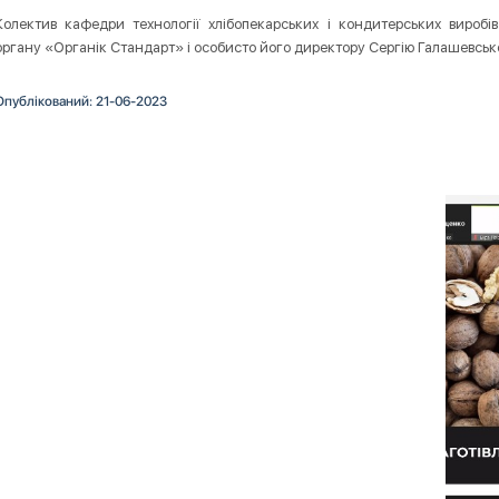
Колектив кафедри технології хлібопекарських і кондитерських виробі
органу «Органік Стандарт» і особисто його директору Сергію Галашевсько
Опублікований: 21-06-2023