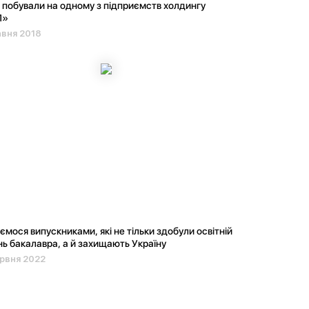
побували на одному з підприємств холдингу
П»
авня 2018
мося випускниками, які не тільки здобули освітній
нь бакалавра, а й захищають Україну
рвня 2022