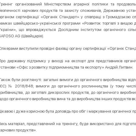
Тренінг організований Міністерством аграрної політики та продово
безпечності харчових продуктів та захисту споживачів, Державною уста
органом сертифікації «Органік Стандарт» у співпраці з Громадською сп
рамках швейцарсько-української програми «Розвиток торгівлі з вищою 
України», що впроваджується Дослідним інститутом органічного сільсь
SAFOSO AG (Швейцарія).
Спікерами виступили провідні фахівці органу сертифікації «Органік Стан
Про державну підтримку у виході на експорт для представників орган
установи «Офіс з розвитку підприємництва та експорту» Андрій Литвин.
Також були розглянуті: загальні вимоги до органічного виробництва від
(ЄС) № 2018/848; вимоги до органічного рослинництва (у тому числі 
грибівництва, до заготівлі дикорослих продуктів, до органічного виробн
щодо органічного виробництва вина та до виробництва інших продуктів в
Цікавою і дуже корисною була доповідь про обіг і маркування органічної пр
Весь матеріал, представлений на тренінгу, буде використано для підгото
харчових продуктів».