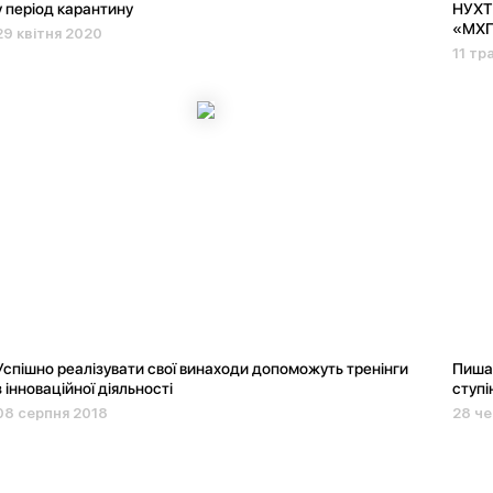
у період карантину
НУХТ 
«МХ
29 квітня 2020
11 тр
Успішно реалізувати свої винаходи допоможуть тренінги
Пишає
з інноваційної діяльності
ступі
08 серпня 2018
28 че