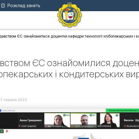
Розклад занять
давством ЄС ознайомилися доцентки кафедри технології хлібопекарських і к
вством ЄС ознайомилися доцен
опекарських і кондитерських ви
21 червня 2023