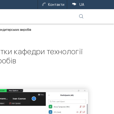
Контакти
UA
ондитерських виробів
тки кафедри технології
робів