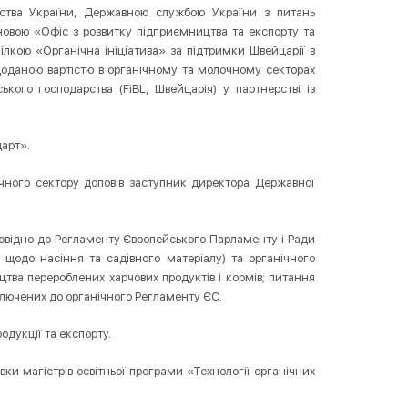
льства України, Державною службою України з питань
новою «Офіс з розвитку підприємництва та експорту та
ілкою «Органічна ініціатива» за підтримки Швейцарії в
доданою вартістю в органічному та молочному секторах
кого господарства (FiBL, Швейцарія) у партнерстві із
дарт».
ічного сектору доповів заступник директора Державної
повідно до Регламенту Європейського Парламенту і Ради
щодо насіння та садівного матеріалу) та органічного
ицтва перероблених харчових продуктів і кормів; питання
ключених до органічного Регламенту ЄС.
одукції та експорту.
вки магістрів освітньої програми «Технології органічних