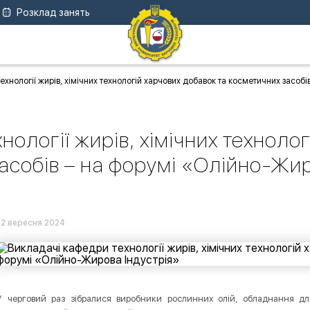
Розклад занять
ехнології жирів, хімічних технологій харчових добавок та косметичних засоб
ології жирів, хімічних техноло
асобів – на форумі «Олійно-Жир
12 вересня 2024
У черговий раз зібралися виробники рослинних олій, обладнання дл