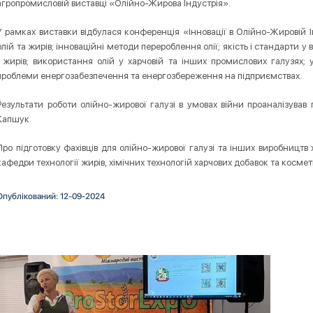
агропромисловій виставці «Олійно-Жирова Індустрія».
У рамках виставки відбулася конференція «Інновації в Олійно-Жировій Ін
олій та жирів; інноваційні методи перероблення олії; якість і стандарти у
і жирів; використання олій у харчовій та інших промислових галузях; 
проблеми енергозабезпечення та енергозбереження на підприємствах.
Результати роботи олійно-жирової галузі в умовах війни проаналізував
Капшук.
Про підготовку фахівців для олійно-жирової галузі та інших виробництв 
кафедри технології жирів, хімічних технологій харчових добавок та косм
Опублікований: 12-09-2024