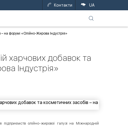
Контакти
UA
ів – на форумі «Олійно-Жирова Індустрія»
гій харчових добавок та
ова Індустрія»
я підприємств олійно-жирової галузі на Міжнародній