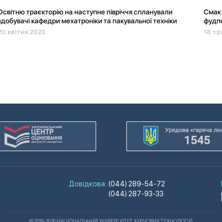
Освітню траєкторію на наступне півріччя спланували
Смак 
здобувачі кафедри мехатроніки та пакувальної техніки
фудпе
20 квітня 2023
18 тр
Довідкова:
(044) 289-54-72
(044) 287-93-33
© 2018-2026 НАЦІОНАЛЬНИЙ УНІВЕРСИТЕТ ХАРЧОВИХ ТЕХНОЛОГІЙ