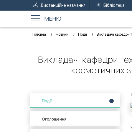
Дистанційне навчання
Бібліотека
МЕНЮ
Головна
Новини
Події
Викладачі кафедри т
Викладачі кафедри техн
косметичних з
Події
Оголошення