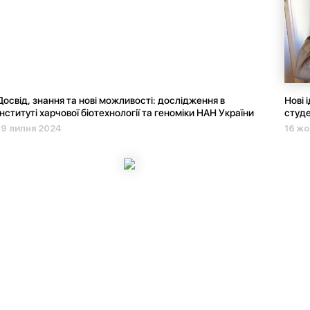
Досвід, знання та нові можливості: дослідження в
Нові 
Інституті харчової біотехнології та геноміки НАН України
студ
19 липня 2024
16 жо