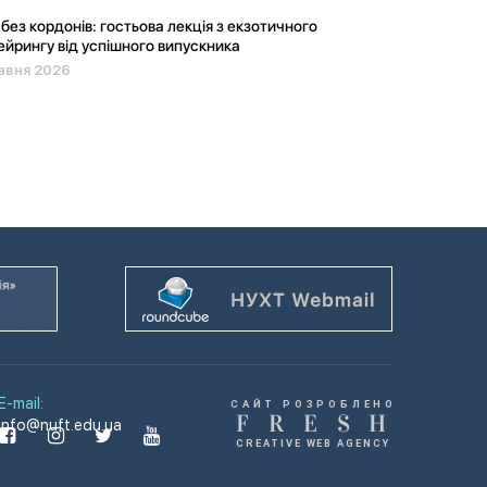
без кордонів: гостьова лекція з екзотичного
йрингу від успішного випускника
авня 2026
E-mail:
САЙТ РОЗРОБЛЕНО
F
R
E
S
H
info@nuft.edu.ua
CREATIVE WEB AGENCY