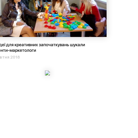
ідеї для креативних започаткувань шукали
енти-маркетологи
втня 2018