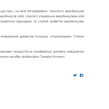
дустрії», на якій обговорювали: технології виробництва
 виробництві олій; стратегії управління виробництвом олій
управління відходами та сталий розвиток виробництва;
 генеральний директор Асоціації «Укроліяпром» Степан
харчових продуктів на конференції доповіла завідувачка
етичних засобів, професорка Тамара Носенко.