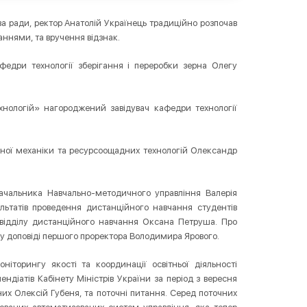
ва ради, ректор Анатолій Українець традиційно розпочав
даннями, та вручення відзнак.
федри технології зберігання і переробки зерна Олегу
хнологій» нагороджений завідувач кафедри технології
ної механіки та ресурсоощадних технологій Олександр
начальника Навчально-методичного управління Валерія
ультатів проведення дистанційного навчання студентів
 відділу дистанційного навчання Оксана Петруша. Про
 у доповіді першого проректора Володимира Ярового.
торингу якості та координації освітньої діяльності
ендіатів Кабінету Міністрів України за період з вересня
их Олексій Губеня, та поточні питання. Серед поточних