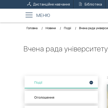
Дистанційне навчання
Бібліотека
МЕНЮ
Головна
Новини
Події
Вчена рада універси
Вчена рада університету
Події
Оголошення