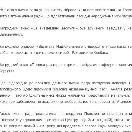
28 лютого вчена рада університету зібралася на планове засідання. Голо
його з вітань членів ради, що відсвяткували свої дні народження між засі
Нагрудний знак «За академічні заслуги» був вручений завідувачу ка
Шаповаленку.
Нагрудним знаком «Відзнака Національного університету харчових те
хлібопекарських і кондитерських виробів Володимир Ковбаса.
Нагрудний знак «Подяка ректора» отримав завідувач кафедри теоретич
Серьогін.
Далі відповідно до порядку денного вчена рада заслухала доповідь 
Виговського щодо підсумків зимової екзаменаційної сесії. Аналіз рез
денної і заочної/дистанційної форм навчання представила начальник
механізм забезпечення академічної доброчесності в університеті йшлося
Також вчена рада розглянула і затвердила Положення про Центр моні
університету (доповідач – директор Центру Ігор Житнецький), звіти стип
2018 року по лютий 2019 року, які представив голова Ради молодих вчен