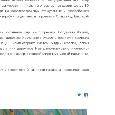
ованих автоматизованих систем управління, яка тепер
ем управління. Крім того, ректор повідомив, що до 30
ти на короткострокових стажуваннях у європейських
о-виробничої діяльності та розвитку Олександр Бессараб
лій Українець, перший проректор Володимир Яровий,
ва, директор Навчально-наукового інституту харчових
изації і комп’ютерних систем Андрій Форсюк, декан
, заступник директора Навчально-наукового інженерно-
афедр Ігор Ельперін, Валерій Мирончук, Сергій Василенко,
ду університету й закликав надавати пропозиції щодо