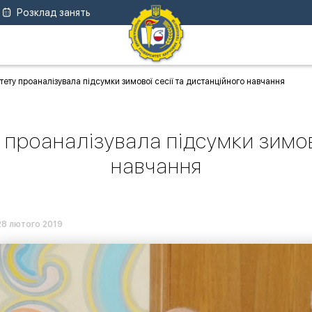
Розклад занять
тету проаналізувала підсумки зимової сесії та дистанційного навчання
 проаналізувала підсумки зимово
навчання
28 лютого 2019