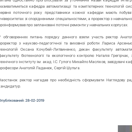
питань одностайно проголосували за уточнення назви кафедри інтегр
називатиметься кафедра автоматизації та комп’ютерних технологій сист
червня поточного року представники кожної кафедри мають побува
університетах зі спорідненими спеціальностями, а проректор з навчальн
проінформував про заплановані поточні ремонти у навчальних корпусах.
У обговореннях питань порядку денного взяли участь ректор Анато
проректор з науково-педагогічної та виховної роботи Лариса Арсеньє
технологій Оксана Кочубей-Литвиненко, декан факультету автомат
факультету біотехнології та екологічного контролю Наталія Грегірчак
технічного інституту ім. акад. І.С. Гулого Михайло Масліков, завідувачі к
професори Анатолій Ладанюк, Сергій Шульга.
Наостанок ректор нагадав про необхідність сформувати Наглядову ра
кандидатур.
Опублікований: 28-02-2019