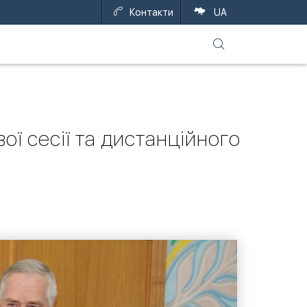
Контакти
EN
UA
ї сесії та дистанційного