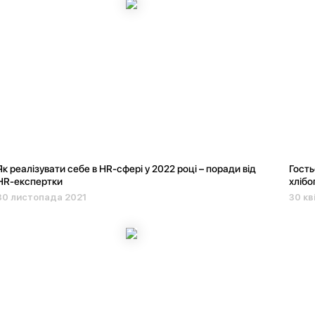
Як реалізувати себе в HR-сфері у 2022 році – поради від
Гость
HR-експертки
хлібо
30 листопада 2021
30 кв