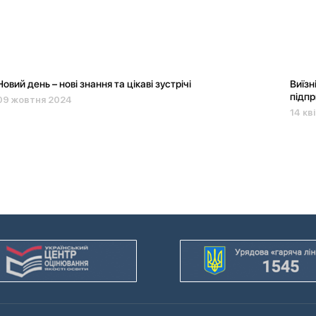
Новий день – нові знання та цікаві зустрічі
Виїзн
підпр
09 жовтня 2024
14 кв