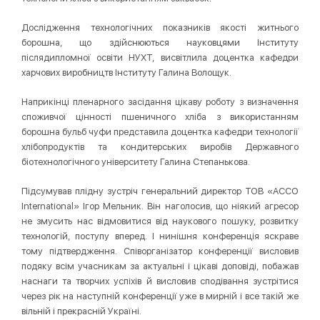
Дослідження технологічних показників якості житнього
борошна, що здійснюються науковцями Інституту
післядипломної освіти НУХТ, висвітлила доцентка кафедри
харчових виробництв Інституту Галина Волощук.
Наприкінці пленарного засідання цікаву роботу з визначення
споживчої цінності пшеничного хліба з використанням
борошна бульб чуфи представила доцентка кафедри технології
хлібопродуктів та кондитерських виробів Державного
біотехнологічного університету Галина Степанькова.
Підсумував плідну зустріч генеральний директор ТОВ «АССО
Іnternational» Ігор Мельник. Він наголосив, що ніякий агресор
не змусить нас відмовитися від наукового пошуку, розвитку
технологій, поступу вперед. І нинішня конференція яскраве
тому підтвердження. Співорганізатор конференції висловив
подяку всім учасникам за актуальні і цікаві доповіді, побажав
наснаги та творчих успіхів й висловив сподівання зустрітися
через рік на наступній конференції уже в мирній і все такій же
вільній і прекрасній Україні.