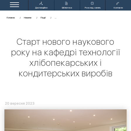
Дистанційне
Бібліотека
Розклад занять
Контакти
навчання
Головна
Новини
Події
Старт нового наукового
року на кафедрі технології
хлібопекарських і
кондитерських виробів
20 вересня 2023