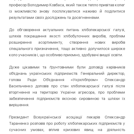
професор Володимир Ковбаса, який також тепло привітав колег
із можливістю знову поспілкуватися наживо й поділитися
результатами своїх досліджень та досягненнями.
До обговорення актуальних питань хлібопекарської галузі,
шляхів покращення якості хлібобулочних виробів, проблем
розширення асортименту, створення нових виробів
спеціального призначення, тощо активно долучилося широке
коло учасників і, що особливо приємно, здобувачі вищої освіти.
Дуже цікавими та ґрунтовними були доповіді керівників
об’єднань українських підприємств. Генеральний директор,
голова Ради Об’єднання «Укрхлібпром» Олександр
Васильченко доповів про стан хлібопекарської галузі після
вторгнення на територію України агресора, про проблеми
забезпечення підприємств якісною сировиною та шляхи їх
вирішення.
Президент Всеукраїнської асоціації пекарів Олександр
Тараненко розповів про роботу хлібопекарських підприємств у
сучасних умовах, вплив кризових явищ на діяльність