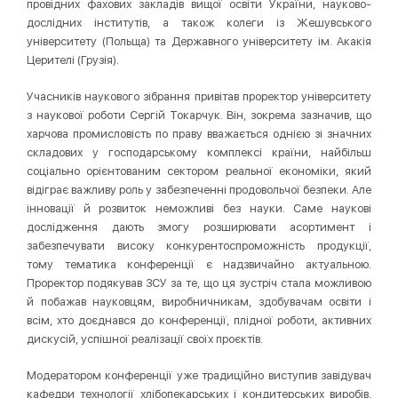
провідних фахових закладів вищої освіти України, науково-
дослідних інститутів, а також колеги із Жешувського
університету (Польща) та Державного університету ім. Акакія
Церителі (Грузія).
Учасників наукового зібрання привітав проректор університету
з наукової роботи Сергій Токарчук. Він, зокрема зазначив, що
харчова промисловість по праву вважається однією зі значних
складових у господарському комплексі країни, найбільш
соціально орієнтованим сектором реальної економіки, який
відіграє важливу роль у забезпеченні продовольчої безпеки. Але
інновації й розвиток неможливі без науки. Саме наукові
дослідження дають змогу розширювати асортимент і
забезпечувати високу конкурентоспроможність продукції,
тому тематика конференції є надзвичайно актуальною.
Проректор подякував ЗСУ за те, що ця зустріч стала можливою
й побажав науковцям, виробничникам, здобувачам освіти і
всім, хто доєднався до конференції, плідної роботи, активних
дискусій, успішної реалізації своїх проєктів.
Модератором конференції уже традиційно виступив завідувач
кафедри технології хлібопекарських і кондитерських виробів,