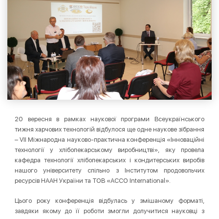
20 вересня в рамках наукової програми Всеукраїнського
тижня харчових технологій відбулося ще одне наукове зібрання
– VII Міжнародна науково-практична конференція «Інноваційні
технології у хлібопекарському виробництві», яку провела
кафедра технології хлібопекарських і кондитерських виробів
нашого університету спільно з Інститутом продовольчих
ресурсів НААН України та ТОВ «АССО Іnternational».
Цього року конференція відбулась у змішаному форматі,
завдяки якому до її роботи змогли долучитися науковці з