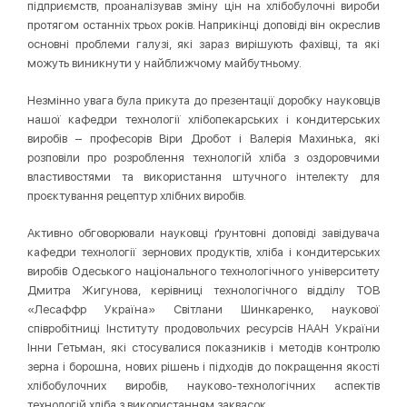
підприємств, проаналізував зміну цін на хлібобулочні вироби
протягом останніх трьох років. Наприкінці доповіді він окреслив
основні проблеми галузі, які зараз вирішують фахівці, та які
можуть виникнути у найближчому майбутньому.
Незмінно увага була прикута до презентації доробку науковців
нашої кафедри технології хлібопекарських і кондитерських
виробів – професорів Віри Дробот і Валерія Махинька, які
розповіли про розроблення технологій хліба з оздоровчими
властивостями та використання штучного інтелекту для
проєктування рецептур хлібних виробів.
Активно обговорювали науковці ґрунтовні доповіді завідувача
кафедри технології зернових продуктів, хліба і кондитерських
виробів Одеського національного технологічного університету
Дмитра Жигунова, керівниці технологічного відділу ТОВ
«Лесаффр Україна» Світлани Шинкаренко, наукової
співробітниці Інституту продовольчих ресурсів НААН України
Інни Гетьман, які стосувалися показників і методів контролю
зерна і борошна, нових рішень і підходів до покращення якості
хлібобулочних виробів, науково-технологічних аспектів
технологій хліба з використанням заквасок.