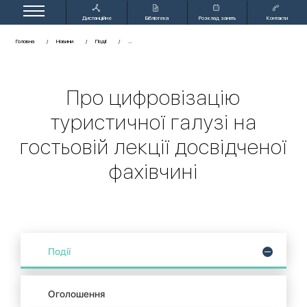
Дистанційне
Бібліотека
Розклад занять
Контакти
навчання
Головна
Новини
Події
Про цифровізацію
туристичної галузі на
гостьовій лекції досвідченої
фахівчині
Події
Оголошення