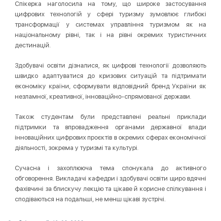
Спікерка наголосила на тому, що широке застосування
цифрових технологій у сфері туризму зумовлює глибокі
трансформації у системах управління туризмом як на
національному рівні, так і на рівні окремих туристичних
дестинацій.
Здобувачі освіти дізналися, як цифрові технології дозволяють
швидко адаптуватися до кризових ситуацій та підтримати
економіку країни, сформувати відповідний бренд України як
незламної, креативної, інноваційно-спрямованої держави.
Також студентам були представлені реальні приклади
підтримки та впровадження органами державної влади
інноваційних цифрових проєктів в окремих сферах економічної
діяльності, зокрема у туризмі та культурі.
Сучасна і захоплююча тема спонукала до активного
обговорення. Викладачі кафедри і здобувачі освіти щиро вдячні
фахівчині за блискучу лекцію та цікаве й корисне спілкування і
сподіваються на подальші, не менш цікаві зустрічі.