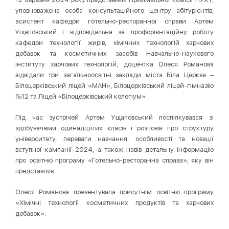
уповноважена особа консультаційного центру абітурієнтів,
асистент кафедри готельно-ресторанної справи Артем
Ущаповський і відповідальна за профорієнтаційну роботу
кафедри технології жирів, хімічних технологій харчових
добавок та косметичних засобів Навчально-наукового
інституту харчових технологій, доцентка Олеся Романова
відвідали три загальноосвітні заклади міста Біла Церква –
Білоцерківський ліцей «МАН», Білоцерківський ліцей-гімназію
№12 та Ліцей «Білоцерківський колегіум» .
Під час зустрічей Артем Ущаповський поспілкувався зі
здобувачами одинадцятих класів і розповів про структуру
університету, переваги навчання, особливості та новації
вступної кампанії-2024, а також навів детальну інформацію
про освітню програму «Готельно-ресторанна справа», яку він
представляє.
Олеся Романова презентувала присутнім освітню програму
«Хімічні технології косметичних продуктів та харчових
добавок».