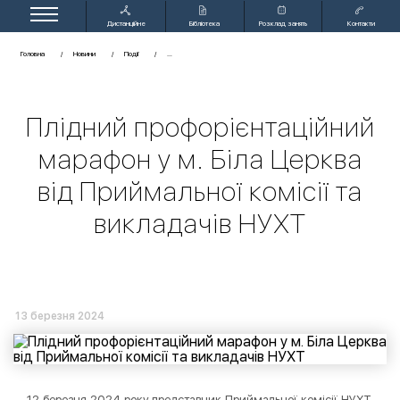
Дистанційне
Бібліотека
Розклад занять
Контакти
навчання
Головна
Новини
Події
Плідний профорієнтаційний
марафон у м. Біла Церква
від Приймальної комісії та
викладачів НУХТ
13 березня 2024
12 березня 2024 року представник Приймальної комісії НУХТ,