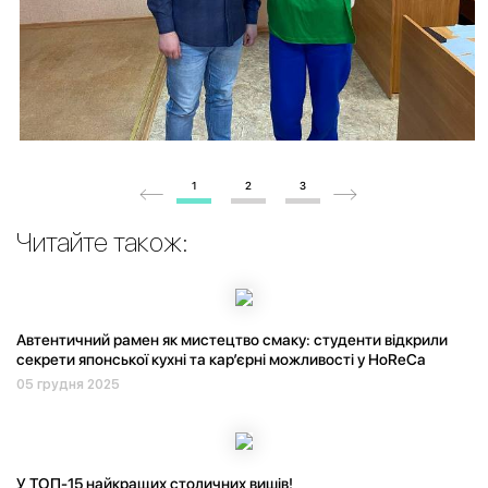
1
2
3
Читайте також:
Автентичний рамен як мистецтво смаку: студенти відкрили
секрети японської кухні та кар’єрні можливості у HoReCa
05 грудня 2025
У ТОП-15 найкращих столичних вишів!