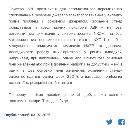
Пристрої АВР призначені для автоматичного перемикання
споживача на резервне джерело електропостачання у випадку
появи проблем з основним джерелом. Зібраний стенд
складається з трьох різних пристроїв АВР – на базі
автоматичних вимикачів у литому корпусі NXZM, на базі
моторизованих перемикачів навантаження NXZ і на базі
модульних автоматичних вимикачів NXZB та дозволяє
досліджувати роботу цих пристроїв у різних випадках,
наприклад, при відключенні однієї або кількох фаз основної
лінії живлення або при відхиленні напруги за допустимі межі в
одній із фаз основної лінії живлення. Живлення стенду
здійснюється від однієї фази 220 В з імітацією трифазної
основної та резервної ліній живлення.
Попереду – цікаві досліди разом зі здобувачами освітніх
програм кафедри. Тож, далі буде…
Опублікований: 03-07-2025