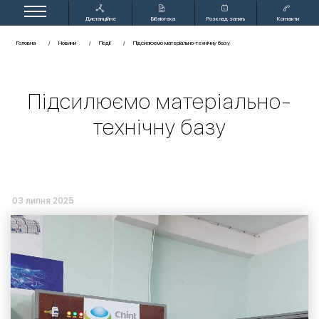
Дистанційне
Бібліотека
Розклад занять
Контакти
навчання
Головна
Новини
Події
Підсилюємо матеріально-технічну базу
Підсилюємо матеріально-
технічну базу
03 липня 2025