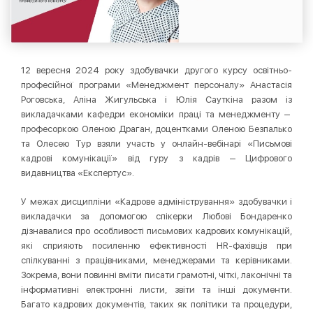
12 вересня 2024 року здобувачки другого курсу освітньо-
професійної програми «Менеджмент персоналу» Анастасія
Роговська, Аліна Жигульська і Юлія Сауткіна разом із
викладачками кафедри економіки праці та менеджменту ‒
професоркою Оленою Драган, доцентками Оленою Безпалько
та Олесею Тур взяли участь у онлайн-вебінарі «Письмові
кадрові комунікації» від гуру з кадрів ‒ Цифрового
видавництва «Експертус».
У межах дисципліни «Кадрове адміністрування» здобувачки і
викладачки за допомогою спікерки Любові Бондаренко
дізнавалися про особливості письмових кадрових комунікацій,
які сприяють посиленню ефективності HR-фахівців при
спілкуванні з працівниками, менеджерами та керівниками.
Зокрема, вони повинні вміти писати грамотні, чіткі, лаконічні та
інформативні електронні листи, звіти та інші документи.
Багато кадрових документів, таких як політики та процедури,