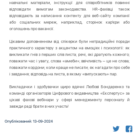
навчальні матеріали, інструкції для співробітників повинні
відповідати вимогам законодавства. HR-фахівці також
відповідають за написання контенту для веб-сайту компанії
або соціальних мереж, наприклад, сторінок кар’єри або
оголошень про вакансії.
Цікавим доповненням від спікерки були нетрадиційні поради
практичного характеру з акцентом на емоціях і психології: як
викликати гнів з перших слів листа; речі, які дратують кожного;
поважати час і увагу, слова «амеби»; ввічливість ‒ це не слова;
поважати кордони; коли краще не писати; як нагадати про себе
і завдання; відповідь на листа, в якому «випускають» пар.
Викладачки і здобувачки щиро вдячні Любові Бондаренко та
команді організаторів Цифрового видавництва «Експертус» за
цікаві фахові вебінари у сфері менеджменту персоналу й
завжди раді брати в них участь!
Опублікований: 13-09-2024