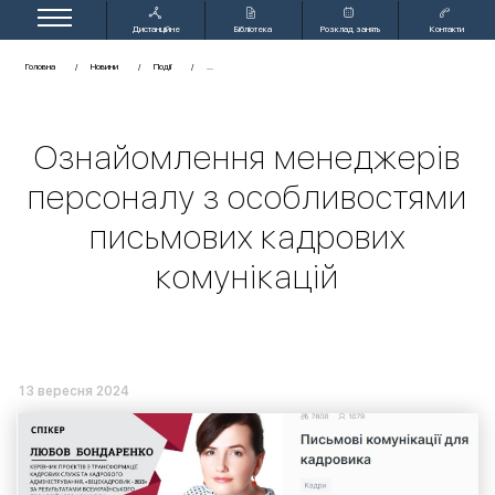
Дистанційне
Бібліотека
Розклад занять
Контакти
навчання
Головна
Новини
Події
Ознайомлення менеджерів
персоналу з особливостями
письмових кадрових
комунікацій
13 вересня 2024