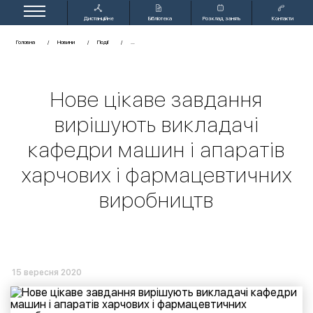
Дистанційне
Бібліотека
Розклад занять
Контакти
навчання
Головна
Новини
Події
Нове цікаве завдання
вирішують викладачі
кафедри машин і апаратів
харчових і фармацевтичних
виробництв
15 вересня 2020