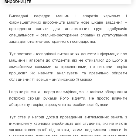
Викладачі кафедри машин і апаратів харчових і
фармацевтичних виробництв мають нове цікаве завдання –
проведення занять для англомовних груп здобувачів
спеціальності «Готельно-ресторанна справа» із устаткування
закладів готельно-ресторанного господарства.
Тут постають несподівані питання: як донести інформацію про
машини і апарати до студентів, які не стикалися до цього зі
звичайними схемами та кресленнями, не вивчали теорію
процесів? Як навчити аналізувати та правильно обирати
обладнання? І все це – англійською (!) мовою.
І перше рішення – перед класифікацією і аналізом обладнання
потрібно своїми руками його відчути. Не просто вивчити
абстрактну теорію, а зрозуміти всі особливості будови.
Тут став у нагоді досвід проведення англомовних занять з
інжинірингу харчових виробництв для студентів, які не мають
загальноінженерної підготовки, яким поділилися колеги із