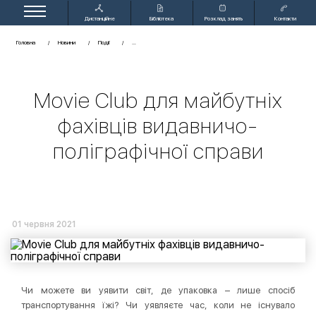
Дистанційне
Бібліотека
Розклад занять
Контакти
навчання
Головна
Новини
Події
Movie Club для майбутніх
фахівців видавничо-
поліграфічної справи
01 червня 2021
Чи можете ви уявити світ, де упаковка – лише спосіб
транспортування їжі? Чи уявляєте час, коли не існувало