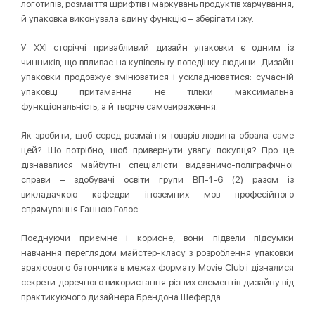
логотипів, розмаїття шрифтів і маркувань продуктів харчування,
й упаковка виконувала єдину функцію – зберігати їжу.
У ХХІ сторіччі привабливий дизайн упаковки є одним із
чинників, що впливає на купівельну поведінку людини. Дизайн
упаковки продовжує змінюватися і ускладнюватися: сучасній
упаковці притаманна не тільки максимальна
функціональність, а й творче самовираження.
Як зробити, щоб серед розмаїття товарів людина обрала саме
цей? Що потрібно, щоб привернути увагу покупця? Про це
дізнавалися майбутні спеціалісти видавничо-поліграфічної
справи – здобувачі освіти групи ВП-1-6 (2) разом із
викладачкою кафедри іноземних мов професійного
спрямування Ганною Голос.
Поєднуючи приємне і корисне, вони підвели підсумки
навчання переглядом майстер-класу з розроблення упаковки
арахісового батончика в межах формату Movie Club і дізналися
секрети доречного використання різних елементів дизайну від
практикуючого дизайнера Брендона Шеферда.