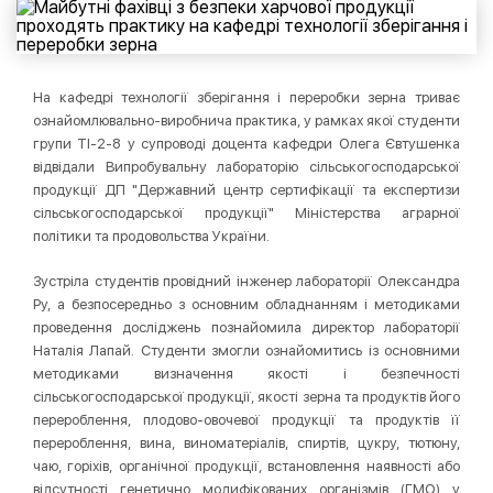
На кафедрі технології зберігання і переробки зерна триває
ознайомлювально-виробнича практика, у рамках якої студенти
групи ТІ-2-8 у супроводі доцента кафедри Олега Євтушенка
відвідали Випробувальну лабораторію сільськогосподарської
продукції ДП "Державний центр сертифікації та експертизи
сільськогосподарської продукції" Міністерства аграрної
політики та продовольства України.
Зустріла студентів провідний інженер лабораторії Олександра
Ру, а безпосередньо з основним обладнанням і методиками
проведення досліджень познайомила директор лабораторії
Наталія Лапай. Студенти змогли ознайомитись із основними
методиками визначення якості і безпечності
сільськогосподарської продукції, якості зерна та продуктів його
перероблення, плодово-овочевої продукції та продуктів її
перероблення, вина, виноматеріалів, спиртів, цукру, тютюну,
чаю, горіхів, органічної продукції, встановлення наявності або
відсутності генетично модифікованих організмів (ГМО) у