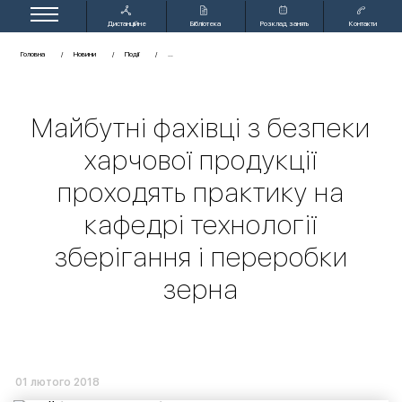
Дистанційне
Бібліотека
Розклад занять
Контакти
навчання
Головна
Новини
Події
Майбутні фахівці з безпеки
харчової продукції
проходять практику на
кафедрі технології
зберігання і переробки
зерна
01 лютого 2018