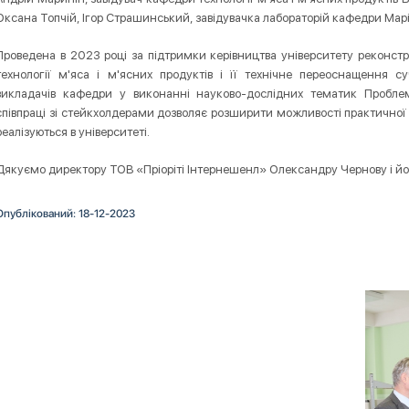
Оксана Топчій, Ігор Страшинський, завідувачка лабораторій кафедри Марія
Проведена в 2023 році за підтримки керівництва університету реконстр
технології м'яса і м'ясних продуктів і її технічне переоснащення 
викладачів кафедри у виконанні науково-дослідних тематик Проблем
співпраці зі стейкхолдерами дозволяє розширити можливості практичної і 
реалізуються в університеті.
Дякуємо директору ТОВ «Пріоріті Інтернешенл» Олександру Чернову і йог
Опублікований: 18-12-2023