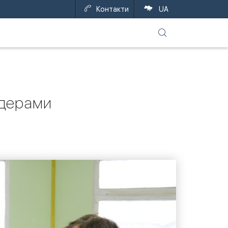
Контакти
EN
UA
лдерами