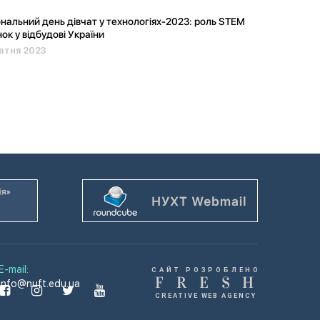
нальний день дівчат у технологіях-2023: роль STEM
нок у відбудові України
втня 2023
E-mail:
САЙТ РОЗРОБЛЕНО
F
R
E
S
H
info@nuft.edu.ua
CREATIVE WEB AGENCY