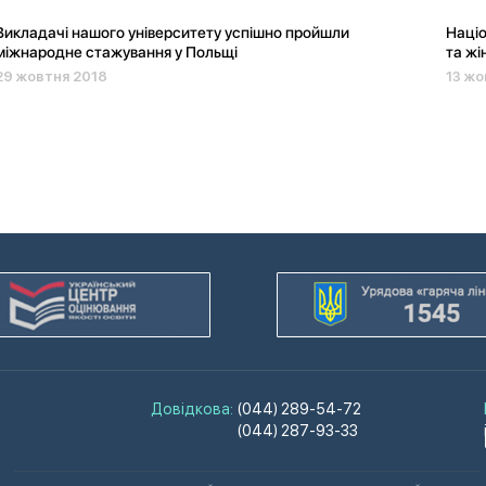
Викладачі нашого університету успішно пройшли
Націо
міжнародне стажування у Польщі
та жі
29 жовтня 2018
13 жо
Довідкова:
(044) 289-54-72
(044) 287-93-33