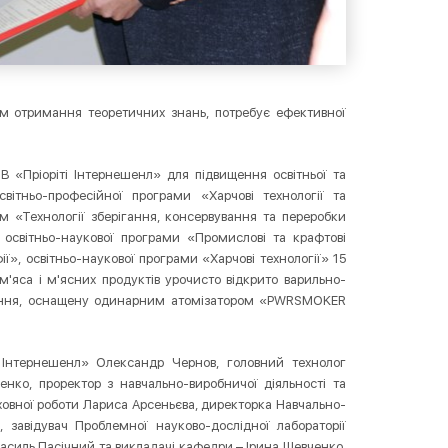
рім отримання теоретичних знань, потребує ефективної
.
В «Пріоріті Інтернешенл» для підвищення освітньої та
світньо-професійної програми «Харчові технології та
ам «Технології зберігання, консервування та переробки
, освітньо-наукової програми «Промислові та крафтові
ії», освітньо-наукової програми «Харчові технології» 15
м'яса і м'ясних продуктів урочисто відкрито варильно-
чення, оснащену одинарним атомізатором «PWRSMOKER
і Інтернешенл» Олександр Чернов, головний технолог
нко, проректор з навчально-виробничої діяльності та
ховної роботи Лариса Арсеньєва, директорка Навчально-
 завідувач Проблемної науково-дослідної лабораторії
 Василь Пасічний та викладачі кафедри – Ірина Шевченко,