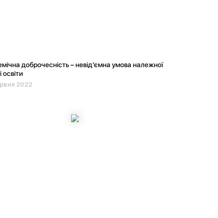
мічна доброчесність – невід’ємна умова належної
і освіти
рвня 2022