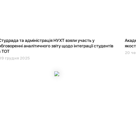
Студрада та адміністрація НУХТ взяли участь у
Акаде
обговоренні аналітичного звіту щодо інтеграції студентів
якост
з ТОТ
20 че
09 грудня 2025