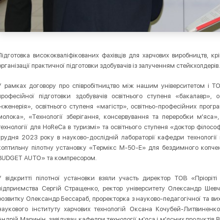
Підготовка висококваліфікованих фахівців для харчових виробництв, к
організації практичної підготовки здобувачів із залученням стейкхолдерів
У рамках договору про співробітництво між нашим університетом і ТО
професійної підготовки здобувачів освітнього ступеня «бакалавр», о
інженерія», освітнього ступеня «мaгicтp», освітньо-професійних прогр
молока», «Технології зберігання, консервування та переробки м'яса»
технології для HoReCa в туризмі» та освітнього ступеня «доктор філософ
грудня 2023 року в науково-дослідній лабораторії кафедри технології 
коптильну пілотну установку «Термікс М-50-Е» для бездимного коп
BUDGET AUTO» та компресором.
У відкритті пілотної установки взяли участь директор ТОВ «Пріоріт
підприємства Сергій Стращенко, ректор університету Олександр Шевче
розвитку Олександр Бессараб, проректорка з науково-педагогічної та ви
наукового інституту харчових технологій Оксана Кочубей-Литвиненко,
Андрій Маринін, завідувач кафедри технології м'яса і м'ясних продуктів