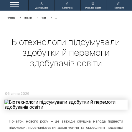
Дистанційне
Бібліотека
Розклад занять
Контакти
навчання
Головна
Новини
Події
Біотехнологи підсумували
здобутки й перемоги
здобувачів освіти
06 січня 2026
Початок нового року – це завжди слушна нагода підвести
підсумки, проаналізувати досягнення та окреслити подальші