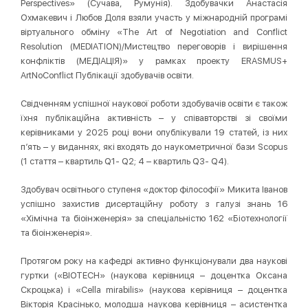
Perspectives» (Сучава, Румунія). Здобувачки Анастасія
Охмакевич і Любов Доля взяли участь у міжнародній програмі
віртуального обміну «The Art of Negotiation and Conflict
Resolution (MEDIATION)/Мистецтво переговорів і вирішення
конфліктів (МЕДІАЦІЯ)» у рамках проекту ERASMUS+
ArtNoConflict Публікації здобувачів освіти.
Свідченням успішної наукової роботи здобувачів освіти є також
їхня публікаційна активність – у співавторстві зі своїми
керівниками у 2025 році вони опублікували 19 статей, із них
п’ять – у виданнях, які входять до наукометричної бази Scopus
(1 стаття – квартиль Q1- Q2; 4 – квартиль Q3- Q4).
Здобувач освітнього ступеня «доктор філософії» Микита Іванов
успішно захистив дисертаційну роботу з галузі знань 16
«Хімічна та біоінженерія» за спеціальністю 162 «Біотехнології
та біоінженерія».
Протягом року на кафедрі активно функціонували два наукові
гуртки («BIOTECH» (наукова керівниця – доцентка Оксана
Скроцька) і «Cella mirabilis» (наукова керівниця – доцентка
Вікторія Красінько, молодша наукова керівниця – асистентка