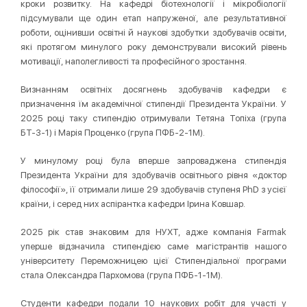
кроки розвитку. На кафедрі біотехнології і мікробіології
підсумували ще один етап напруженої, але результативної
роботи, оцінивши освітні й наукові здобутки здобувачів освіти,
які протягом минулого року демонстрували високий рівень
мотивації, наполегливості та професійного зростання.
Визнанням освітніх досягнень здобувачів кафедри є
призначення їм академічної стипендії Президента України. У
2025 році таку стипендію отримували Тетяна Топіха (група
БТ-3-1) і Марія Проценко (група ПФБ-2-1М).
У минулому році була вперше запроваджена стипендія
Президента України для здобувачів освітнього рівня «доктор
філософії», її отримали лише 29 здобувачів ступеня PhD з усієї
країни, і серед них аспірантка кафедри Ірина Ковшар.
2025 рік став знаковим для НУХТ, адже компанія Farmak
уперше відзначила стипендією саме магістрантів нашого
університету Переможницею цієї Стипендіальної програми
стала Олександра Пархомова (група ПФБ-1-1М).
Студенти кафедри подали 10 наукових робіт для участі у