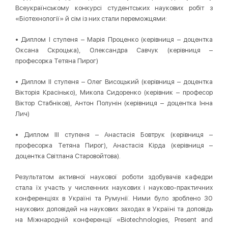
Всеукраїнському конкурсі студентських наукових робіт з
«Біотехнології» й сім із них стали переможцями:
• Диплом І ступеня – Марія Проценко (керівниця – доцентка
Оксана Скроцька), Олександра Савчук (керівниця –
професорка Тетяна Пирог)
• Диплом ІІ ступеня – Олег Висоцький (керівниця – доцентка
Вікторія Красінько), Микола Сидоренко (керівник – професор
Віктор Стабніков), Антон Полунін (керівниця – доцентка Інна
Лич)
• Диплом ІІІ ступеня – Анастасія Бовтрук (керівниця –
професорка Тетяна Пирог), Анастасія Кірда (керівниця –
доцентка Світлана Старовойтова).
Результатом активної наукової роботи здобувачів кафедри
стала їх участь у численних наукових і науково-практичних
конференціях в Україні та Румунії. Ними було зроблено 30
наукових доповідей на наукових заходах в Україні та доповідь
на Міжнародній конференції «Biotechnologies, Present and