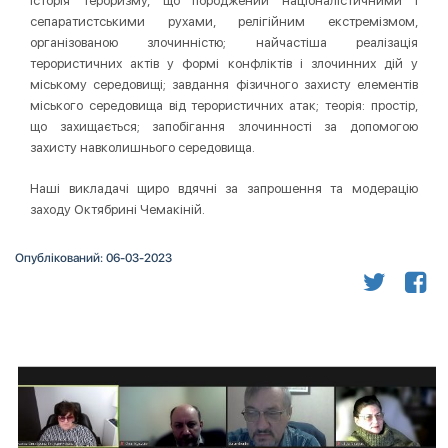
історія тероризму, що породжений націоналістичними і
сепаратистськими рухами, релігійним екстремізмом,
організованою злочинністю; найчастіша реалізація
терористичних актів у формі конфліктів і злочинних дій у
міському середовищі; завдання фізичного захисту елементів
міського середовища від терористичних атак; теорія: простір,
що захищається; запобігання злочинності за допомогою
захисту навколишнього середовища.
Наші викладачі щиро вдячні за запрошення та модерацію
заходу Октябрині Чемакіній.
Опублікований: 06-03-2023