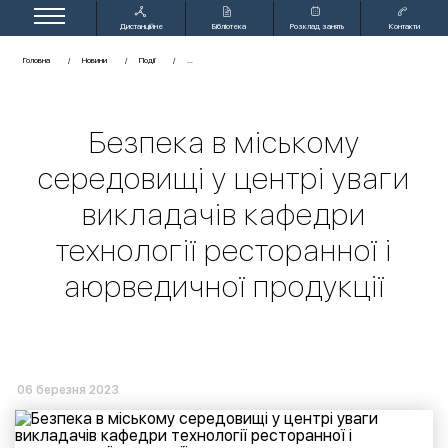
Дистанційне
Бібліотека
Розклад занять
Контакти
навчання
Головна
Новини
Події
Безпека в міському
середовищі у центрі уваги
викладачів кафедри
технології ресторанної і
аюрведичної продукції
06 березня 2023