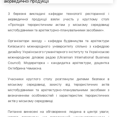
3 березня викладачі кафедри технології ресторанної і
аюрведичної продукції взяли участь у круглому столі
«Протидія терористичним актам у міському середовищі
містобудівними та архітектурно-планувальними засобами».
Організатори заходу – кафедра будівництва та архітектури
Київського міжнародного університету спільно з кафедрою
дизайну Українського гуманітарного інституту та Українською
міжнародною діловою радою (Ukrainian International Business
Council). Модераторка – кандидатка архітектури, доцентка
Октябрина Чемакіна.
Учасники круглого столу розглянули дилеми безпеки в
міському середовищі, захисту від терористичних актів
містобудівними та архітектурно-планувальними засобами з
визначенням особливостей і характеристик терористичних
актів у міському середовищі.
Питання винесені на обговорення: людина в центрі уваги;