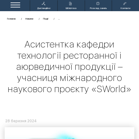
Дистанційне
Бібліотека
Розклад занять
Контакти
навчання
Головна
Новини
Події
Асистентка кафедри
технології ресторанної і
аюрведичної продукції –
учасниця міжнародного
наукового проєкту «SWorld»
28 березня 2024