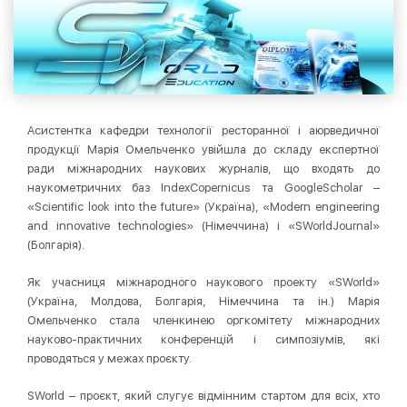
Асистентка кафедри технології ресторанної і аюрведичної
продукції Марія Омельченко увійшла до складу експертної
ради міжнародних наукових журналів, що входять до
наукометричних баз IndexCopernicus та GoogleScholar –
«Scientific look into the future» (Україна), «Modern engineering
and innovative technologies» (Німеччина) і «SWorldJournal»
(Болгарія).
Як учасниця міжнародного наукового проекту «SWorld»
(Україна, Молдова, Болгарія, Німеччина та ін.) Марія
Омельченко стала членкинею оргкомітету міжнародних
науково-практичних конференцій і симпозіумів, які
проводяться у межах проєкту.
SWorld – проєкт, який слугує відмінним стартом для всіх, хто