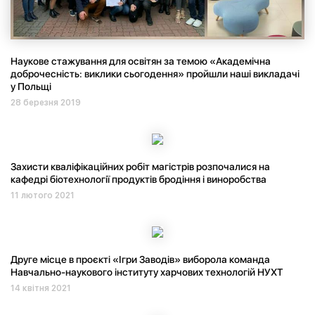
Наукове стажування для освітян за темою «Академічна
доброчесність: виклики сьогодення» пройшли наші викладачі
у Польщі
28 березня 2019
Захисти кваліфікаційних робіт магістрів розпочалися на
кафедрі біотехнології продуктів бродіння і виноробства
11 лютого 2021
Друге місце в проєкті «Ігри Заводів» виборола команда
Навчально-наукового інституту харчових технологій НУХТ
14 квітня 2021