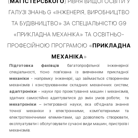
(
МАГІСТЕРСЬКОГО
) РІВНЯ ВИЩОЇ ОСВІТИ У
ГАЛУЗІ ЗНАНЬ G «ІНЖЕНЕРІЯ, ВИРОБНИЦТВО
ТА БУДІВНИЦТВО» ЗА СПЕЦІАЛЬНІСТЮ G9
«ПРИКЛАДНА МЕХАНІКА» ТА ОСВІТНЬО-
ПРОФЕСІЙНОЮ ПРОГРАМОЮ «
ПРИКЛАДНА
МЕХАНІКА
»
Підготовка фахівців
багатопрофільної інженерної
спеціальності, тісно пов’язана із вивченням прикладної
механіки
- напрямку інженерії, що займається створенням
механізмів і конструюванням складних механічних систем;
адаптроніки
- науки про проектування машин і механізмів,
здатних самостійно адаптуватися до змін умов роботи; та
мехатроніки
– інтегрованої науки, яка об'єднала знання
точної механіки з електронними, комп'ютерними та
електротехнічними елементами, що дозволяють створювати,
експлуатувати і обслуговувати сучасні види машин, пристроїв і
механізмів.