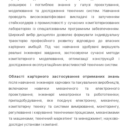
розширює і поглиблює знання у галузі проєктування,
моделювання та дослідження технічних систем. Навчання
проводять висококваліфіковані викладачі із залученням
стейкхолдерів з промисловості у сучасних комп’ютеризованих
лабораторіях із спеціалізованим програмним забезпеченням.
Широкий вибір дисциплін дозволяє формувати індивідуальну
траєкторію професійного розвитку відповідно до власних
кар’єрних амбіцій. Під час навчання здобувачі вирішують
реальні інженерні завдання, застосовуючи сучасні методи
комп’ютерного моделювання, оптимізації конструкцій і
дослідження експлуатаційних властивостей технічних систем.
Області кар’єрного застосування отриманих знань
після навчання: інженерія харчових та пакувальних виробництв,
включаючи навички механічного та електронного
проектування; інженерії мехатроніки та робототехніки;
приладобудування, яке поєднує електронну, механічну,
комп’ютерну техніку та системи вимірювання, моніторингу,
регулювання і керування технічними процесами, механізмами
та машинами; технічний маркетинг та менеджмент; науково-
дослідні установи і компанії.