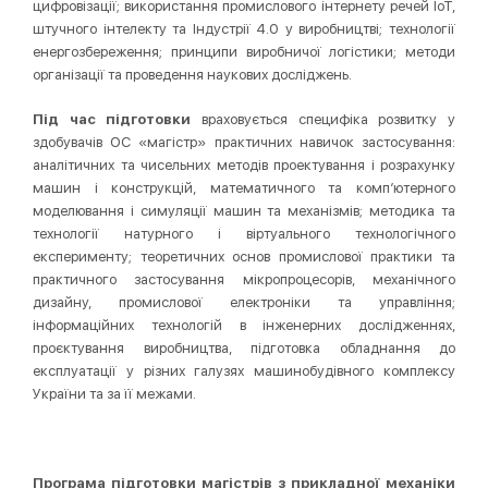
цифровізації; використання промислового інтернету речей IoT,
штучного інтелекту та Індустрії 4.0 у виробництві; технології
енергозбереження; принципи виробничої логістики; методи
організації та проведення наукових досліджень.
Під час підготовки
враховується специфіка розвитку у
здобувачів ОС «магістр» практичних навичок застосування:
аналітичних та чисельних методів проектування і розрахунку
машин і конструкцій, математичного та комп’ютерного
моделювання і симуляції машин та механізмів; методика та
технології натурного і віртуального технологічного
експерименту; теоретичних основ промислової практики та
практичного застосування мікропроцесорів, механічного
дизайну, промислової електроніки та управління;
інформаційних технологій в інженерних дослідженнях,
проєктування виробництва, підготовка обладнання до
експлуатації у різних галузях машинобудівного комплексу
України та за її межами.
Програма підготовки магістрів з прикладної механіки