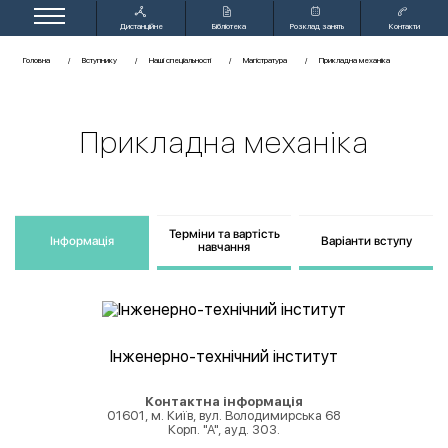
Дистанційне
Бібліотека
Розклад занять
Контакти
навчання
Головна
Вступнику
Наші спеціальності
Магістратура
Прикладна механіка
Прикладна механіка
Терміни та вартість
Інформація
Варіанти вступу
навчання
Інженерно-технічний інститут
Контактна інформація
01601, м. Київ, вул. Володимирська 68
Корп. "А", ауд. 303.