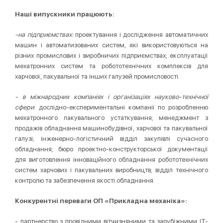
Наші випускники працюють:
-на підприємствах:
проектування і дослідження автоматичних
машин і автоматизованих систем, які використовуються на
різних промислових і виробничих підприємствах; експлуатації
мехатронних систем та робототехнічних комплексів для
харчової, пакувальної та інших галузей промисловості.
- в міжнародних компаніях і організаціях науково-технічної
сфери
: дослідно-експериментальні компанії по розробленню
мехатронного пакувального устаткування; менеджмент з
продажів обладнання машинобудівної, харчової та пакувальної
галузі; інженерно-логістичний відділ закупівлі сучасного
обладнання; бюро проектно-конструкторської документації
для виготовлення інноваційного обладнання робототехнічних
систем харчових і пакувальних виробництв; відділ технічного
контролю та забезпечення якості обладнання.
Конкурентні переваги ОП «Прикладна механіка»:
- партнерство з провідними вітчизняними та зарубіжними IT-