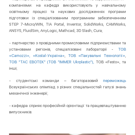
компаніями: на кафедрі використовують у навчальному
освітньому процесі та наукових дослідженнях програми
підготовки із спеціалізованим програмним забезпеченням
STEP 7-Micro/WIN, TIA Portal, Inventor, SolidWorks, САМWorks,
ANSYS, FluidSim, AnyLogic, Mathcad, 3D Slash, Cura;
- партнерство з провідними промисловими підприємствами та
установами регіонів, спеціалізовані лабораторії -
ТОВ
«Camozzi»,
«Kostal-Україна»
,
ТОВ «Пакувальні Технології»
,
ТОВ "ТАС ЕВОТЕК" (ТОВ "IMMER Ukrplastic"),
ТОВ «Festo», та
інші;
- студентські команди – багаторазовий
переможець
Всеукраїнських олімпіад з різних спеціальностей галузі знань
механічної інженерії;
- кафедра сприяє професійній орієнтації та працевлаштуванню
випускників.