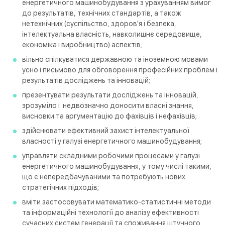
енергетичного машинобудування з урахуванням вимог
до результатів, технічних стандартів, а також
нетехнічних (суспільство, здоров'я і безпека,
інтелектуальна власність, навколишнє середовище,
економіка і виробництво) аспектів;
вільно спілкуватися державною та іноземною мовами
усно і письмово для обговорення професійних проблем і
результатів досліджень та інновацій;
презентувати результати досліджень та інновацій,
зрозуміло і недвозначно доносити власні знання,
висновки та аргументацію до фахівців і нефахівців;
здійснювати ефективний захист інтелектуальної
власності у галузі енергетичного машинобудування;
управляти складними робочими процесами у галузі
енергетичного машинобудування, у тому числі такими,
що є непередбачуваними та потребують нових
стратегічних підходів;
вміти застосовувати математико-статистичні методи
та інформаційні технології до аналізу ефективності
сучасних систем генерації та споживання штучного