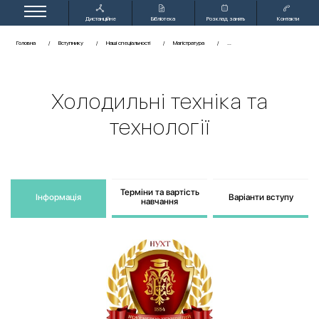
Дистанційне
Бібліотека
Розклад занять
Контакти
навчання
Головна
Вступнику
Наші спеціальності
Магістратура
Холодильні техніка та
технології
Терміни та вартість
Інформація
Варіанти вступу
навчання