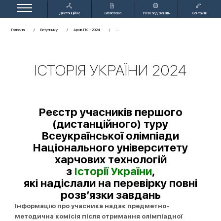
Дистанційне
Бібліотека
Розклад занять
Контакти
навчання
Головна
Вступнику
Архів ПК - 2024
ІСТОРІЯ УКРАЇНИ 2024
Реєстр учасників першого
(дистанційного) туру
Всеукраїнської олімпіади
Національного університету
харчових технологій
з
Історії України
,
які надіслали на перевірку повні
розв’язки завдань
Інформацію про учасника надає предметно-
методична комісія після отримання олімпіадної