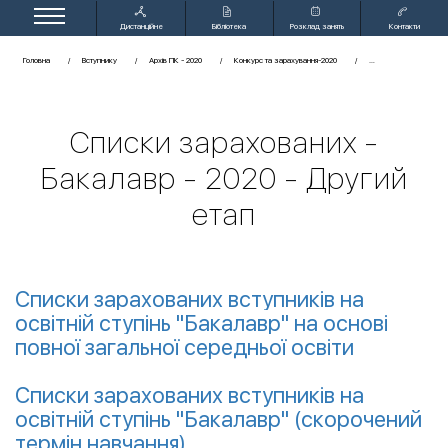
Дистанційне
Бібліотека
Розклад занять
Контакти
навчання
Головна
Вступнику
Архів ПК - 2020
Конкурс та зарахування-2020
Списки зарахованих -
Бакалавр - 2020 - Другий
етап
Списки зарахованих вступників на
освітній ступінь "Бакалавр" на основі
повної загальної середньої освіти
Списки зарахованих вступників на
освітній ступінь "Бакалавр" (скорочений
термін навчання)