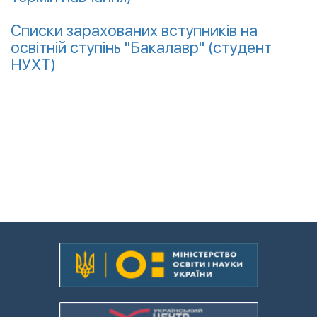
Списки зарахованих вступників на
освітній ступінь "Бакалавр" (студент
НУХТ)