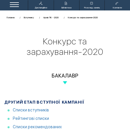
Дистанційне
Бібліотека
Розклад занять
Контакти
навчання
Головна
Вступнику
Архів ПК - 2020
Конкурс та зарахування-2020
Конкурс та
зарахування-2020
БАКАЛАВР
ДРУГИЙ ЕТАП ВСТУПНОЇ КАМПАНІЇ
Списки вступників
Рейтингові списки
Списки рекомендованих