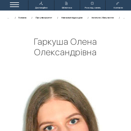
Дистанційне
Бібліотека
Розклад занять
Контакти
навчання
...
Головна
Про університет
Навчальні підрозділи
Інститути / Факультети
Гаркуша Олена
Олександрівна