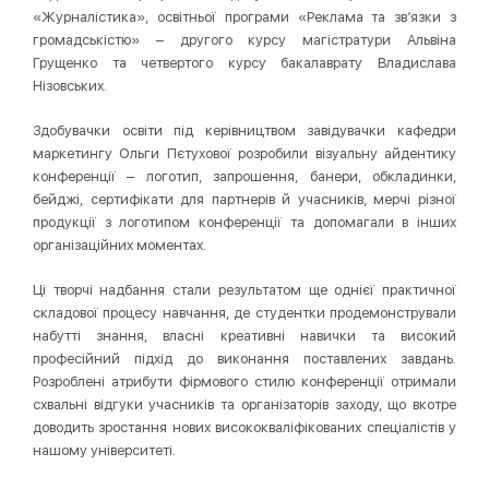
«Журналістика», освітньої програми «Реклама та зв’язки з
громадськістю» – другого курсу магістратури Альвіна
Грущенко та четвертого курсу бакалаврату Владислава
Нізовських.
Здобувачки освіти під керівництвом завідувачки кафедри
маркетингу Ольги Пєтухової розробили візуальну айдентику
конференції – логотип, запрошення, банери, обкладинки,
бейджі, сертифікати для партнерів й учасників, мерчі різної
продукції з логотипом конференції та допомагали в інших
організаційних моментах.
Ці творчі надбання стали результатом ще однієї практичної
складової процесу навчання, де студентки продемонстрували
набутті знання, власні креативні навички та високий
професійний підхід до виконання поставлених завдань.
Розроблені атрибути фірмового стилю конференції отримали
схвальні відгуки учасників та організаторів заходу, що вкотре
доводить зростання нових висококваліфікованих спеціалістів у
нашому університеті.