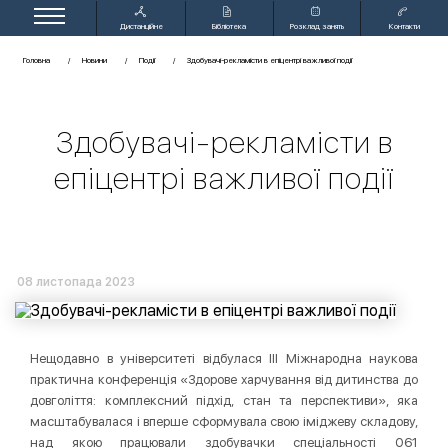
Дистанційне
Бібліотека
Розклад занять
Контакти
навчання
Головна
Новини
Події
Здобувачі-рекламісти в епіцентрі важливої події
Здобувачі-рекламісти в
епіцентрі важливої події
08 листопада 2023
Нещодавно в університеті відбулася ІІІ Міжнародна наукова
практична конференція «Здорове харчування від дитинства до
довголіття: комплексний підхід, стан та перспективи», яка
масштабувалася і вперше сформувала свою іміджеву складову,
над якою працювали здобувачки спеціальності 061