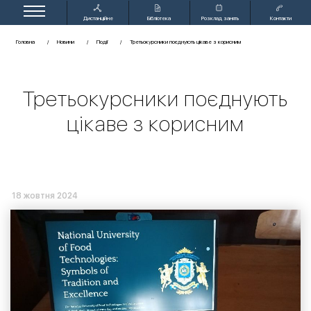
Дистанційне
Бібліотека
Розклад занять
Контакти
навчання
Головна
Новини
Події
Третьокурсники поєднують цікаве з корисним
Третьокурсники поєднують
цікаве з корисним
18 жовтня 2024