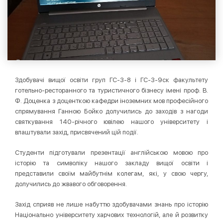
Здобувачі вищої освіти груп ГС-3-8 і ГС-3-9ск факультету
готельно-ресторанного та туристичного бізнесу імені проф. В.
Ф. Доценка з доценткою кафедри іноземних мов професійного
спрямування Ганною Бойко долучились до заходів з нагоди
святкування 140-річного ювілею нашого університету і
влаштували захід, присвячений цій події.
Студенти підготували презентації англійською мовою про
історію та символіку нашого закладу вищої освіти і
представили своїм майбутнім колегам, які, у свою чергу,
долучились до жвавого обговорення.
Захід сприяв не лише набуттю здобувачами знань про історію
Національно університету харчових технологій, але й розвитку