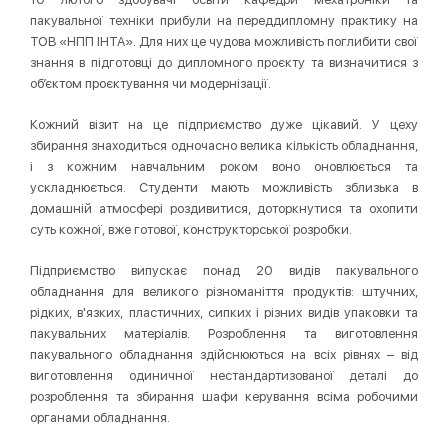
пакувальної техніки прибули на переддипломну практику на
ТОВ «НПП ІНТА». Для них це чудова можливість поглибити свої
знання в підготовці до дипломного проєкту та визначитися з
об’єктом проєктування чи модернізації.
Кожний візит на це підприємство дуже цікавий. У цеху
збирання знаходиться одночасно велика кількість обладнання,
і з кожним навчальним роком воно оновлюється та
ускладнюється. Студенти мають можливість зблизька в
домашній атмосфері роздивитися, доторкнутися та охопити
суть кожної, вже готової, конструкторської розробки.
Підприємство випускає понад 20 видів пакувального
обладнання для великого різноманіття продуктів: штучних,
рідких, в'язких, пластичних, сипких і різних видів упаковки та
пакувальних матеріалів. Розроблення та виготовлення
пакувального обладнання здійснюються на всіх рівнях – від
виготовлення одиничної нестандартизованої деталі до
розроблення та збирання шафи керування всіма робочими
органами обладнання.