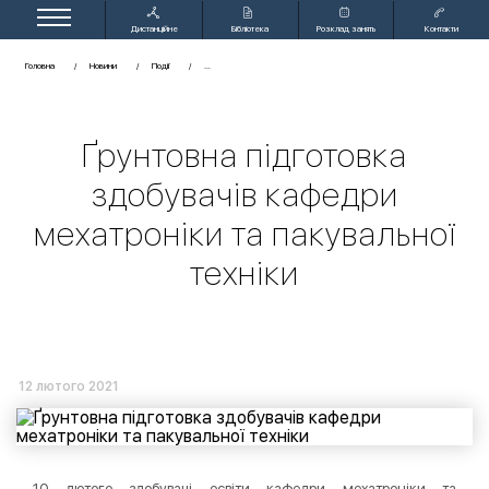
Дистанційне
Бібліотека
Розклад занять
Контакти
навчання
Головна
Новини
Події
Ґрунтовна підготовка
здобувачів кафедри
мехатроніки та пакувальної
техніки
12 лютого 2021
10 лютого здобувачі освіти кафедри мехатроніки та