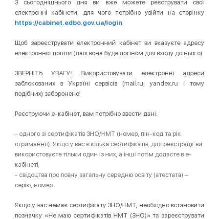
З сьогоднішнього дня ви вже можете реєструвати свої
електронні кабінети, для чого потрібно увійти на сторінку
https://cabinet.edbo.gov.ua/login
.
Щоб зареєструвати електронний кабінет ви вказуєте адресу
електронної пошти (далі вона буде логіном для входу до нього).
ЗВЕРНІТЬ УВАГУ! Використовувати електронні адреси
заблокованих в Україні сервісів (mail.ru, yandex.ru і тому
подібних) заборонено!
Реєструючи е-кабінет, вам потрібно ввести дані:
- одного зі сертифікатів ЗНО/НМТ (номер, пін-код та рік
отримання). Якщо у вас є кілька сертифікатів, для реєстрації ви
використовуєте тільки один із них, а інші потім додасте в е-
кабінеті;
- свідоцтва про повну загальну середню освіту (атестата) –
серію, номер.
Якщо у вас немає сертифікату ЗНО/НМТ, необхідно встановити
позначку «Не маю сертифікатів НМТ (ЗНО)» та зареєструвати