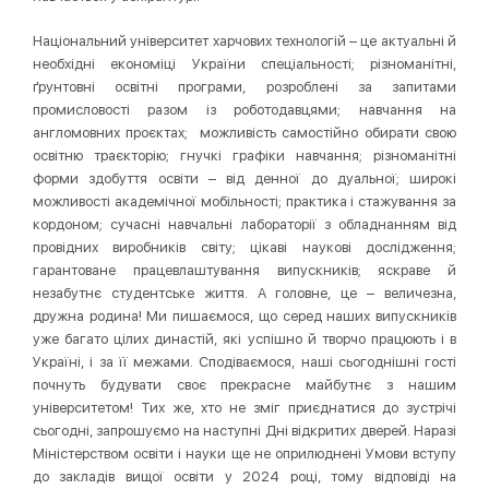
Національний університет харчових технологій – це актуальні й
необхідні економіці України спеціальності; різноманітні,
ґрунтовні освітні програми, розроблені за запитами
промисловості разом із роботодавцями; навчання на
англомовних проєктах; можливість самостійно обирати свою
освітню траєкторію; гнучкі графіки навчання; різноманітні
форми здобуття освіти – від денної до дуальної; широкі
можливості академічної мобільності; практика і стажування за
кордоном; сучасні навчальні лабораторії з обладнанням від
провідних виробників світу; цікаві наукові дослідження;
гарантоване працевлаштування випускників; яскраве й
незабутнє студентське життя. А головне, це – величезна,
дружна родина! Ми пишаємося, що серед наших випускників
уже багато цілих династій, які успішно й творчо працюють і в
Україні, і за її межами. Сподіваємося, наші сьогоднішні гості
почнуть будувати своє прекрасне майбутнє з нашим
університетом! Тих же, хто не зміг приєднатися до зустрічі
сьогодні, запрошуємо на наступні Дні відкритих дверей. Наразі
Міністерством освіти і науки ще не оприлюднені Умови вступу
до закладів вищої освіти у 2024 році, тому відповіді на