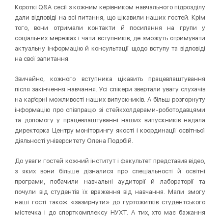
Короткі Q&A сесії з кожним керівником навчального підрозділу
дали відповіді на всі питання, що цікавили наших гостей. Крім
того, вони отримали контакти й посилання на групи у
соціальних мережах і чати вступників, де зможуть отримувати
актуальну інформацію й консультації щодо вступу та відповіді
на свої запитання.
Звичайно, кожного вступника цікавить працевлаштування
після закінчення навчання. Усі спікери звертали увагу слухачів
на кар’єрні можливості наших випускників. А більш розгорнуту
інформацію про співпрацю зі стейкхолдерами-роботодавцями
та допомогу у працевлаштуванні наших випускників надала
директорка Центру моніторингу якості і координації освітньої
діяльності університету Олена Подобій.
До уваги гостей кожний інститут і факультет представив відео,
з яких вони більше дізналися про спеціальності й освітні
програми, побачили навчальні аудиторії й лабораторії та
почули від студентів їх враження від навчання. Мали змогу
наші гості також «зазирнути» до гуртожитків студентського
містечка і до спорткомплексу НУХТ. А тих, хто має бажання