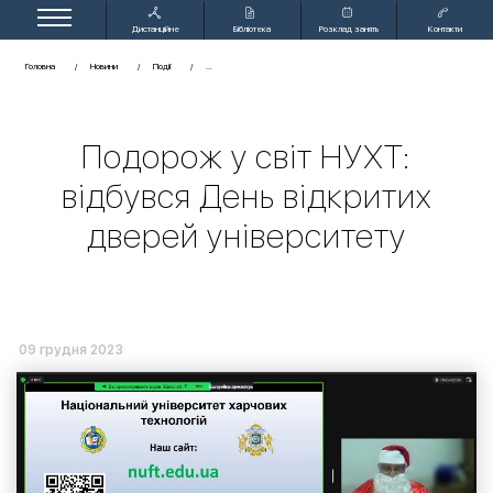
Дистанційне
Бібліотека
Розклад занять
Контакти
навчання
Головна
Новини
Події
Подорож у світ НУХТ:
відбувся День відкритих
дверей університету
09 грудня 2023