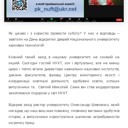
Як цікаво і з користю провести суботу? У нас є відповідь –
завітати на День відкритих дверей Національного університету
харчових технологій!
Кожний такий захід в нашому університеті не схожий на
інший. Сьогодні гостей НУХТ, хоч і віртуально, але не менш
щиро і тепло вітали директори навчально-наукових інститутів,
декани факультетів, фахівці Центру моніторингу якості і
координації освітньої діяльності, здобувачі освіти, успішні
випускники та… Святий Миколай. Саме він став модератором
захоплюючої подорожі у світ НУХТ.
Відкрив захід ректор університету Олександр Шевченко, який
нагадав, що наш виш має поважну, сповнену вагомих здобутків
історію, а випускники користуються шаленою затребуваністю
на ринку праці.