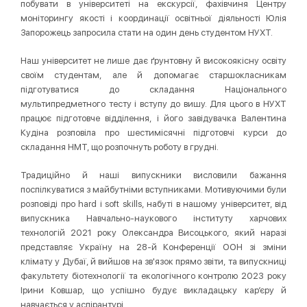
побувати в університеті на екскурсії, фахівчиня Центру
моніторингу якості і координації освітньої діяльності Юлія
Запорожець запросила стати на один день студентом НУХТ.
Наш університет не лише дає ґрунтовну й високоякісну освіту
своїм студентам, але й допомагає старшокласникам
підготуватися до складання Національного
мультипредметного тесту і вступу до вишу. Для цього в НУХТ
працює підготовче відділення, і його завідувачка Валентина
Кудіна розповіла про шестимісячні підготовчі курси до
складання НМТ, що розпочнуть роботу в грудні.
Традиційно й наші випускники висловили бажання
поспілкуватися з майбутніми вступниками. Мотивуючими були
розповіді про hard і soft skills, набуті в нашому університет, від
випускника Навчально-наукового інституту харчових
технологій 2021 року Олександра Висоцького, який наразі
представляє Україну на 28-й Конференції ООН зі зміни
клімату у Дубаї, й вийшов на зв'язок прямо звіти, та випускниці
факультету біотехнології та екологічного контролю 2023 року
Ірини Ковшар, що успішно будує викладацьку кар’єру й
навчається у аспірантурі.