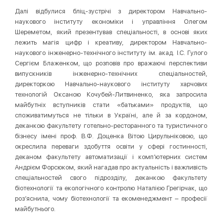
Далі відбулися бліц-зустрічі з директором Навчально-
наукового інституту економіки і управління Олегом
Шереметом, який презентував спеціальності, в основі яких
лежить магія цифр і креативу, директором Навчально-
наукового інженерно-технічного інституту ім. акад. І.С. Гулого
Сергієм Блаженком, що розповів про вражаючі перспективи
випускників інженерно-технічних спеціальностей,
директоркою Навчально-наукового інституту харчових
технологій Оксаною Кочубей-Литвиненко, яка запросила
майбутніх вступників стати «батьками» продуктів, що
споживатимуться не тільки в Україні, але й за кордоном,
деканкою факультету готельно-ресторанного та туристичного
бізнесу імені проф. В.Ф. Доценка Вітою Цирульніковою, що
окреслила переваги здобуття освіти у сфері гостинності,
деканом факультету автоматизації і комп’ютерних систем
Андрієм Форсюком, який нагадав про актуальність і важливість
спеціальностей свого підрозділу, деканкою факультету
біотехнології та екологічного контролю Наталією Грегірчак, що
роз’яснила, чому біотехнології та екоменеджмент – професії
майбутнього.