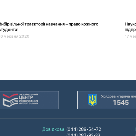
Вибір вільної траєкторії навчання – право кожного
Науко
студента!
підп
18 червня 2020
17 че
Довідкова:
(044) 289-54-72
(044) 287-93-33