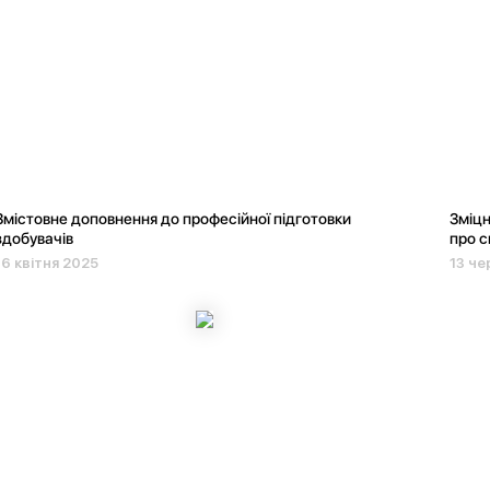
Змістовне доповнення до професійної підготовки
Зміцн
здобувачів
про с
16 квітня 2025
13 че