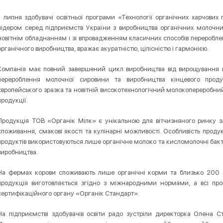
1 липня здобувачі освітньої програми «Технології органічних харчових
лідером серед підприємств України з виробництва органічних молочни
новітнім обладнанням і зі впровадженням класичних способів переробле
органічного виробництва, вражає акуратністю, цілісністю і гармонією.
Компанія має повний завершений цикл виробництва від вирощування к
перероблення молочної сировини та виробництва кінцевого прод
європейського зразка та новітній високотехнологічний молокопереробний
продукції.
Продукція ТОВ «Органік Мілк» є унікальною для вітчизняного ринку за
споживання, смакові якості та кулінарні можливості. Особливість проду
продуктів використовуються лише органічне молоко та кисломолочні бакт
виробництва.
На фермах корови споживають лише органічні корми та близько 200 д
продукція виготовляється згідно з міжнародними нормами, а всі пр
сертифікаційного органу «Органік Стандарт».
На підприємстві здобувачів освіти радо зустріли директорка Олена С