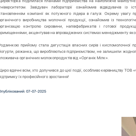
Директорка поділилася планами підприємства на найближче майбутнє і
університетом. Завідувач лабораторії ознайомив відвідувачів із і
становленням компанії як потужного лідера в галузі. Окрему увагу п
органічного виробництва молочної продукції, ознайомив із технологі
організацію контролю сировини, напівфабрикатів і готової продук
приміщеннями, акцентував на впроваджених системах менеджменту якості
Родзинкою прийому стала дегустація власних сирів і кисломолочної про
йогурти, ряжанка, що виробляються підприємством, не залишили жодного
споживача органічних молокопродуктів від «Органік Мілк».
Щиро вдячні всім, хто долучився до цієї події, особливо керівництву ТОВ «О
підтримку їх професійного зростання!
Опублікований: 07-07-2025