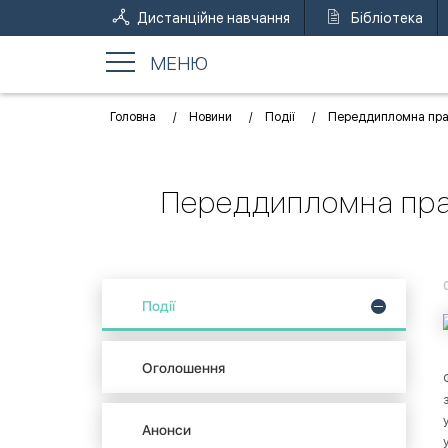
Дистанційне навчання
Бібліотека
МЕНЮ
Головна
Новини
Події
Переддипломна прак
Переддипломна прак
Події
Оголошення
Анонси