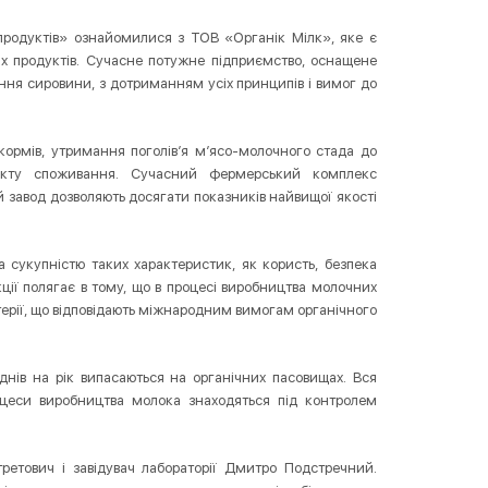
 продуктів» ознайомилися з ТОВ «Органік Мілк», яке є
х продуктів. Сучасне потужне підприємство, оснащене
ння сировини, з дотриманням усіх принципів і вимог до
ормів, утримання поголів’я м’ясо-молочного стада до
укту споживання. Сучасний фермерський комплекс
 завод дозволяють досягати показників найвищої якості
 сукупністю таких характеристик, як користь, безпека
кції полягає в тому, що в процесі виробництва молочних
ерії, що відповідають міжнародним вимогам органічного
нів на рік випасаються на органічних пасовищах. Вся
оцеси виробництва молока знаходяться під контролем
третович і завідувач лабораторії Дмитро Подстречний.