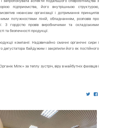
 запропонувала аспекти подальшого співробітництва з
сторією підприємства, його внутрішньою структурою,
рисвятив нюансам організації і дотримання принципів
чними потужностями ліній, обладнанням, розповів про
ції. З гордістю провів виробничими та складськими
 та безпечності продукції.
дукції компанії. Надзвичайно смачні органічні сири і
 дегустатора байдужим і закріпили його як постійного
рганік Мілк» за теплу зустріч, віру в майбутніх фахівців і