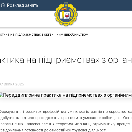
Розклад занять
тика на підприємствах з органічним виробництвом
тика на підприємствах з орга
07 липня 2025
Формування і розвиток професійних умінь магістрантів не окреслюєть
здобувають під час проходження практики в умовах виробництва. Осно
узагальнення і вдосконалення теоретичних знань, отриманих у процесі 
усвідомлення готовності до самостійної трудової діяльності.