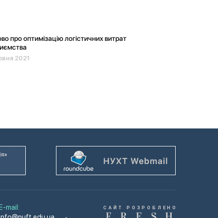
во про оптимізацію логістичних витрат
риємства
рвня 2021
E-mail:
САЙТ РОЗРОБЛЕНО
F
R
E
S
H
info@nuft.edu.ua