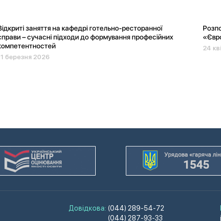
Відкриті заняття на кафедрі готельно-ресторанної
Розп
справи – сучасні підходи до формування професійних
«Євро
компетентностей
24 кв
11 березня 2026
Довідкова:
(044) 289-54-72
(044) 287-93-33