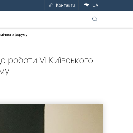
Контакти
UA
омічного форуму
о роботи VI Київського
му