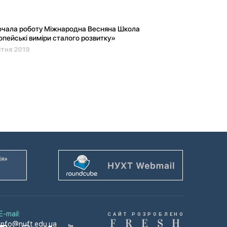
очала роботу Міжнародна Весняна Школа
пейські виміри сталого розвитку»
ітня 2019
E-mail:
САЙТ РОЗРОБЛЕНО
F
R
E
S
H
info@nuft.edu.ua