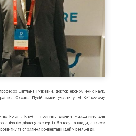
професор Світлана Гуткевич, доктор економічних наук,
ірантка Оксана Пулій взяли участь у VI Київському
omic Forum, KIEF) – постійно діючий майданчик для
ганізацію діалогу експертів, бізнесу та влади, а також
звитку та сприяння конвертації ідей у реальні дії.