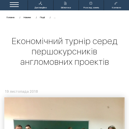
Дистанційне
Бібліотека
Розклад занять
Контакти
навчання
Головна
Новини
Події
Економічний турнір серед
першокурсників
англомовних проектів
19 листопада 2018