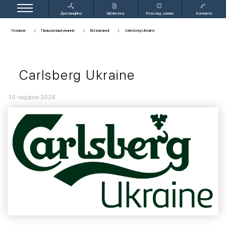
Дистанційне
Бібліотека
Розклад занять
Контакти
навчання
Головна
Працевлаштування
Всі вакансії
Carlsberg Ukraine
nuft.job@gmail.com
Carlsberg Ukraine
10 червня 2026