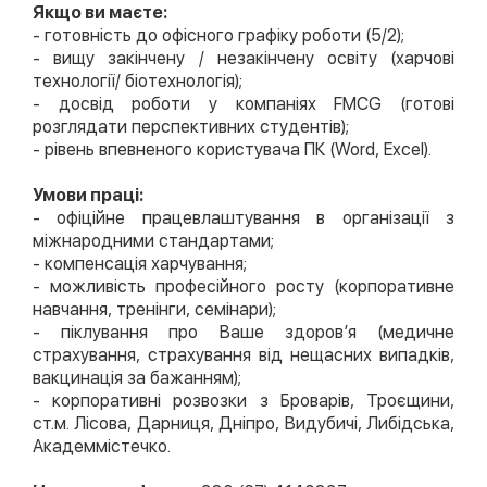
Якщо ви маєте:
- готовність до офісного графіку роботи (5/2);
- вищу закінчену / незакінчену освіту (харчові
технології/ біотехнологія);
- досвід роботи у компаніях FMCG (готові
розглядати перспективних студентів);
- рівень впевненого користувача ПК (Word, Excel).
Умови праці:
- офіційне працевлаштування в організації з
міжнародними стандартами;
- компенсація харчування;
- можливість професійного росту (корпоративне
навчання, тренінги, семінари);
- піклування про Ваше здоров’я (медичне
страхування, страхування від нещасних випадків,
вакцинація за бажанням);
- корпоративні розвозки з Броварів, Троєщини,
ст.м. Лісова, Дарниця, Дніпро, Видубичі, Либідська,
Академмістечко.