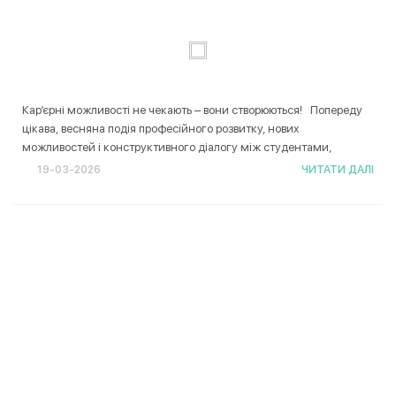
Кар’єрні можливості не чекають – вони створюються! Попереду
цікава, весняна подія професійного розвитку, нових
можливостей і конструктивного діалогу між студентами,
випускниками й роботодавцями. Національний університет
І
19-03-2026
ЧИТАТИ ДАЛІ
харчових технологій запрошує на Ярмарок вакансій NUFT Career
Chance 2026, як...