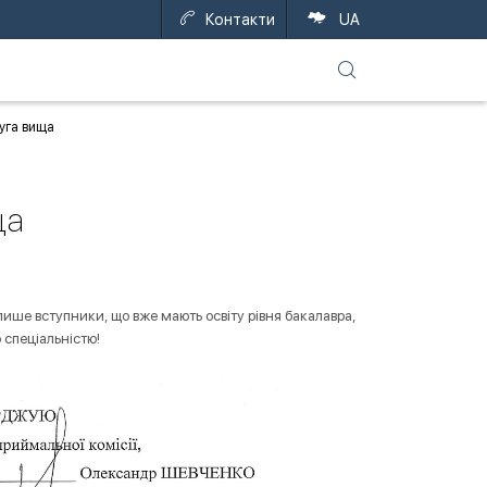
Контакти
UA
руга вища
ща
ише вступники, що вже мають освіту рівня бакалавра,
 спеціальністю!