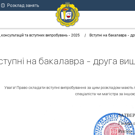
Розклад занять
 консультацій та вступних випробувань - 2025
Вступні на бакалавра - д
ступні на бакалавра - друга ви
Увага! Право складати вступні випробування за цим розкладом мають л
спеціаліста чи магістра за іншою