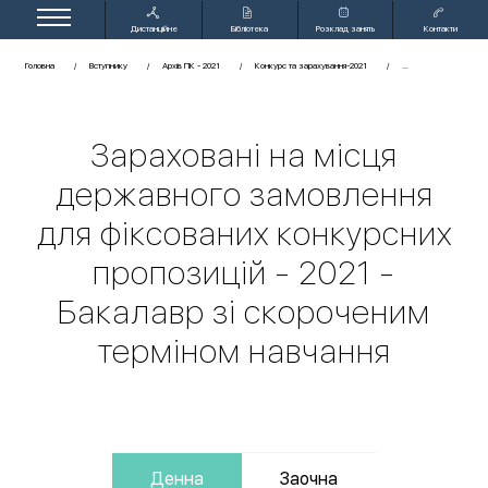
Дистанційне
Бібліотека
Розклад занять
Контакти
навчання
Головна
Вступнику
Архів ПК - 2021
Конкурс та зарахування-2021
Зараховані на місця
державного замовлення
для фіксованих конкурсних
пропозицій - 2021 -
Бакалавр зі скороченим
терміном навчання
Денна
Заочна