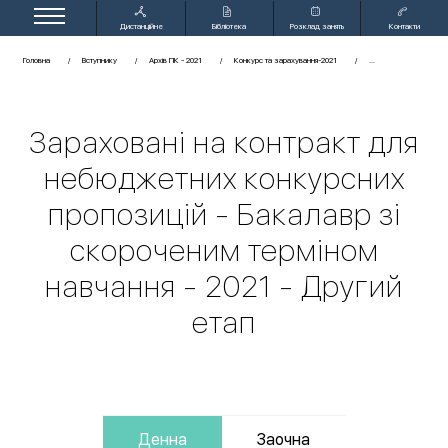
Дистанційне
Бібліотека
Розклад занять
Контакти
навчання
Головна
Вступнику
Архів ПК - 2021
Конкурс та зарахування-2021
Зараховані на контракт для
небюджетних конкурсних
пропозицій - Бакалавр зі
скороченим терміном
навчання - 2021 - Другий
етап
Денна
Заочна