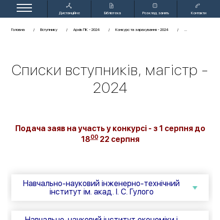
Дистанційне
Бібліотека
Розклад занять
Контакти
навчання
Головна
Вступнику
Архів ПК - 2024
Конкурс та зарахування - 2024
Списки вступників, магістр -
2024
Подача заяв на участь у конкурсі - з 1 серпня до
00
18
22 серпня
Навчально-науковий інженерно-технічний
інститут ім. акад. І. С. Гулого
Навчально-науковий інститут економіки і