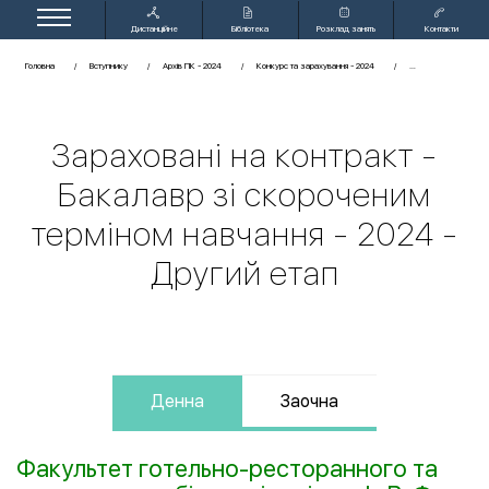
Дистанційне
Бібліотека
Розклад занять
Контакти
навчання
Головна
Вступнику
Архів ПК - 2024
Конкурс та зарахування - 2024
Зараховані на контракт -
Бакалавр зі скороченим
терміном навчання - 2024 -
Другий етап
Денна
Заочна
Факультет готельно-ресторанного та