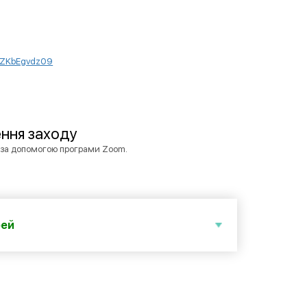
XZKbEgvdz09
ння заходу
й за допомогою програми Zoom.
рей