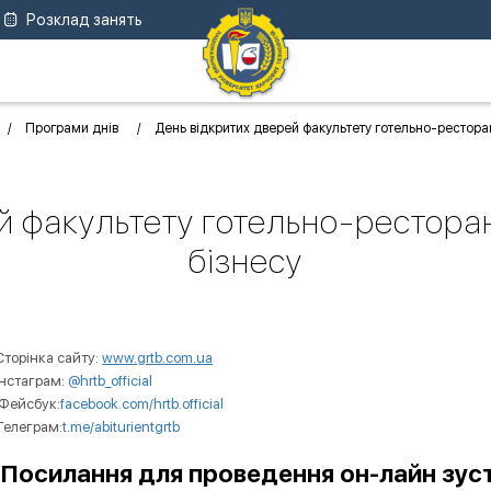
Розклад занять
Програми днів
День відкритих дверей факультету готельно-ресторан
й факультету готельно-рестора
бізнесу
Сторінка сайту:
www.grtb.com.ua
Інстаграм:
@hrtb_official
Фейсбук:
facebook.com/hrtb.official
Телеграм:
t.me/abiturientgrtb
Посилання для проведення он-лайн зуст