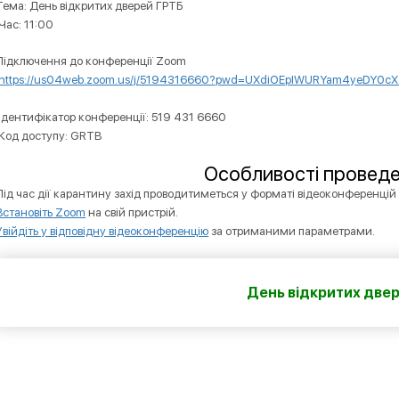
Тема: День відкритих дверей ГРТБ
Час: 11:00
Підключення до конференції Zoom
https://us04web.zoom.us/j/5194316660?pwd=UXdiOEpIWURYam4yeDY0c
Ідентифікатор конференції: 519 431 6660
Код доступу: GRTB
Особливості проведе
Під час дії карантину захід проводитиметься у форматі відеоконференці
Встановіть Zoom
на свій пристрій.
Увійдіть у відповідну відеоконференцію
за отриманими параметрами.
День відкритих две