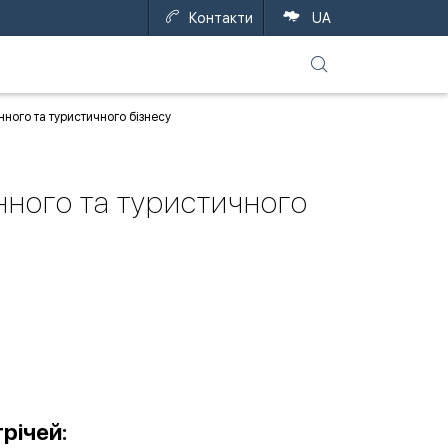
Контакти
UA
ного та туристичного бізнесу
нного та туристичного
річей: