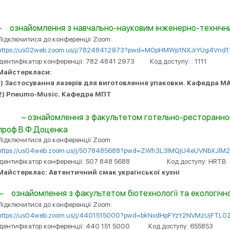
–
ознайомлення з навчально-науковим інженерно-технічним
Підключитися до конференції Zoom:
https
://
us
02
web
.
zoom
.
us
/
j
/78248412973?
pwd
=
M
0
pHMWp
1
NXJrYUg
4
Vnd
1
Ідентифікатор конференції: 782 4841 2973
Код доступу: : 1111
Майстеркласи:
1) Застосування лазерів для виготовлення упаковки. Кафедра 
2) Pneumo-Music. Кафедра МПТ
– ознайомлення з факультетом готельно-ресторанног
проф.В.Ф.Доценка
Підключитися до конференції Zoom:
https
://
us
04
web
.
zoom
.
us
/
j
/5078485688?
pwd
=
ZWh
3
L
3
lMQjU
4
eUVNbXJlM
Ідентифікатор конференції: 507 848 5688
Код доступу: HRTB
Майстерклас: Автентичний смак української кухні
–
ознайомлення з факультетом біотехнології та екологіч
Підключитися до конференції Zoom:
https
://
us
04
web
.
zoom
.
us
/
j
/4401515000?
pwd
=
bkNxdHpFYzY
2
NVMzUjFTL
0
дентиф
і
катор конференц
ії
: 440 151 5000
Код доступу: 655853