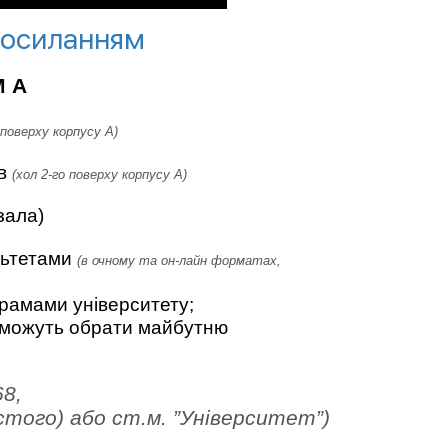
осиланням
М А
 поверху корпусу А)
ів
(хол 2-го поверху корпусу А)
зала)
льтетами
(в очному та он-лайн форматах,
грамами університету;
поможуть обрати майбутню
68,
лстого) або ст.м. ”Університет”)