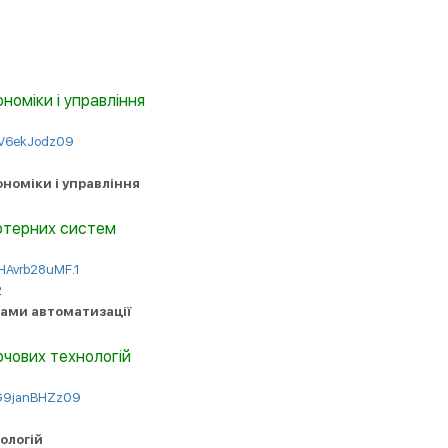
номіки і управління
1V6ekJodz09
номіки і управління
’ютерних систем
HAvrb28uMF.1
2
бами автоматизації
рчових технологій
cG9janBHZz09
ологій