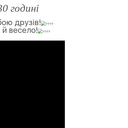
0 годині
бою друзів!
 й весело!