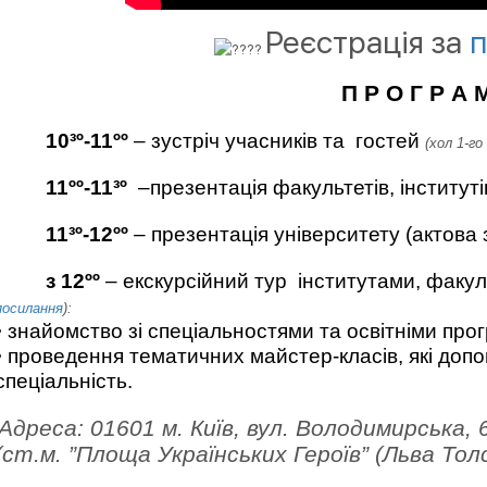
Реєстрація за
п
П Р О Г Р А 
10³º-11ºº
–
зустріч учасників та
гостей
(хол 1-го
11ºº-11³º
–презентація факультетів, інститут
11³º-12ºº
– презентація університету (актова 
з 12ºº
– екскурсійний тур інститутами, факу
посилання
):
• знайомство зі спеціальностями та освітніми про
• проведення тематичних майстер-класів, які до
спеціальність.
Адреса:
01601 м. Київ, вул. Володимирська, 
(ст.м. ”Площа Українських Героїв” (Льва То