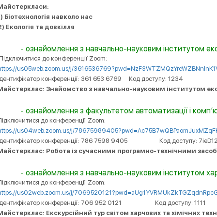
Майстеркласи:
1) Біотехнологія навколо нас
2) Екологія та довкілля
- ознайомлення з навчально-науковим інститутом еко
Підключитися до конференції Zoom:
https://us05web.zoom.us/j/3616536769?pwd=NzF3WTZMQzYreWZBNnlnK
Ідентифікатор конференції: 361 653 6769 Код доступу: 1234
Майстерклас: Знайомство з навчально-науковим інститутом еко
- ознайомлення з факультетом автоматизації і комп
Підключитися до конференції Zoom:
https://us04web.zoom.us/j/78675989405?pwd=Ac75B7wQBPaomJuxMZqF
дентиф
і
катор конференц
ії
: 786 7598 9405
Код доступу: 7ieD1
Майстерклас: Робота із сучасними програмно-технічними засо
- ознайомлення з навчально-науковим інститутом ха
Підключитися до конференції Zoom:
https://us02web.zoom.us/j/7069520121?pwd=aUg1YVRMUkZkTGZqdnRp
Ідентифікатор конференції:
706 952 0121
Код доступу:
1111
Майстерклас: Екскурсійний тур світом харчових та хімічних техн