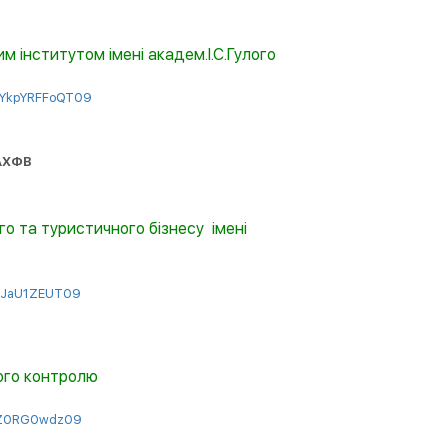
 інститутом імені академ.І.С.Гулого
YkpYRFFoQT
09
МАХФВ
о та туристичного бізнесу
імені
2
JaU
1
ZEUT
09
ного контролю
Z
0
RG
0
wdz
09