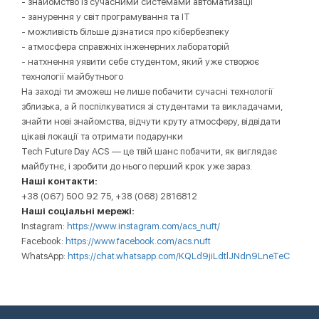
- знайомство із сучасними системами автоматизації
- занурення у світ програмування та ІТ
- можливість більше дізнатися про кібербезпеку
- атмосфера справжніх інженерних лабораторій
- натхнення уявити себе студентом, який уже створює
технології майбутнього
На заході ти зможеш не лише побачити сучасні технології
зблизька, а й поспілкуватися зі студентами та викладачами,
знайти нові знайомства, відчути круту атмосферу, відвідати
цікаві локації та отримати подарунки
Tech Future Day ACS — це твій шанс побачити, як виглядає
майбутнє, і зробити до нього перший крок уже зараз.
Наші контакти:
+38 (067) 500 92 75, +38 (068) 2816812
Наші соціальні мережі:
Instagram:
https://www.instagram.com/acs_nuft/
Facebook:
https://www.facebook.com/acs.nuft
WhatsApp:
https://chat.whatsapp.com/KQLd9jiLdtlJNdn9LneTeC