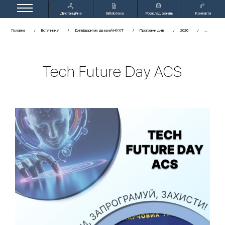
Дистанційне
Бібліотека
Розклад занять
Контакти
навчання
Головна
Вступнику
Дні відкритих дверей НУХТ
Програми днів
2026
Tech Future Day ACS