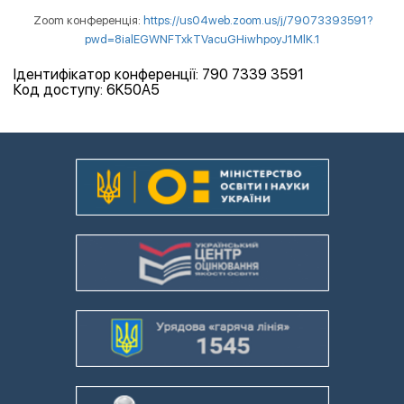
Zoom конференція:
https://us04web.zoom.us/j/79073393591?
pwd=8ialEGWNFTxkTVacuGHiwhpoyJ1MlK.1
Ідентифікатор конференції: 790 7339 3591
Код доступу: 6K50A5