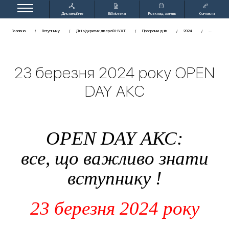
Дистанційне
Бібліотека
Розклад занять
Контакти
навчання
Головна
Вступнику
Дні відкритих дверей НУХТ
Програми днів
2024
23 березня 2024 року OPEN
DAY АКС
OPEN DAY АКС:
все, що важливо знати
вступнику !
23 березня 2024 року