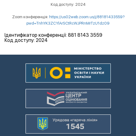
Код доступу:
2024
Zoom конференція:
https://us02web.zoom.us/j/88181433559?
pwd=TnhYK3ZCYlArSCtRcWJPRnMrTzU1dz09
Ідентифікатор конференції: 881 8143 3559
Код доступу:
2024