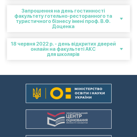
Запрошення на день гостинності
факультету готельно-ресторанного та
туристичного бізнесу імені проф. В.Ф.
Доценка
18 червня 2022 р. - день відкритих дверей
онлайн на факультеті АКС
для школярів