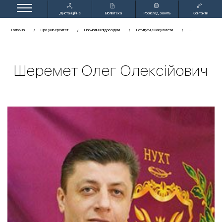
Дистанційне
Бібліотека
Розклад занять
Контакти
навчання
Головна
Про університет
Навчальні підрозділи
Інститути / Факультети
Шеремет Олег Олексійович